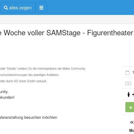
alles zeigen
e Woche voller SAMStage - Figurentheater
 oder "Details" verlässt Du die Internetpräsenz der Makis Community.
1
schutzbestimmungen des jeweiligen Anbieters.
werden durch AD ticket GmbH verkauft.
nity.
ekunden!
se Veranstaltung besuchen möchten
M