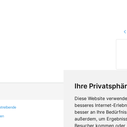
Ihre Privatsphär
Diese Website verwendet
besseres Internet-Erleb
treibende
Kontakt
besser an Ihre Bedürfni
ren
Feedback
außerdem, um Ergebniss
Fehler melden
Besucher kommen oder u