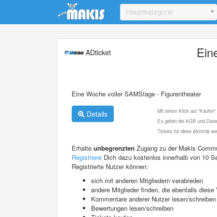
Update cookies preferences
Hauptkategorie
Ein
ADticket
Eine Woche voller SAMStage - Figurentheater
Mit einem Klick auf "Kaufen"
Details
Es gelten die AGB und Daten
Tickets für diese Aktivität 
Erhalte
unbegrenzten
Zugang zu der Makis Commu
Registriere
Dich dazu kostenlos innerhalb von 10 S
Registrierte Nutzer können:
sich mit anderen Mitgliedern verabreden
andere Mitglieder finden, die ebenfalls die
Kommentare anderer Nutzer lesen/schreiben
Bewertungen lesen/schreiben