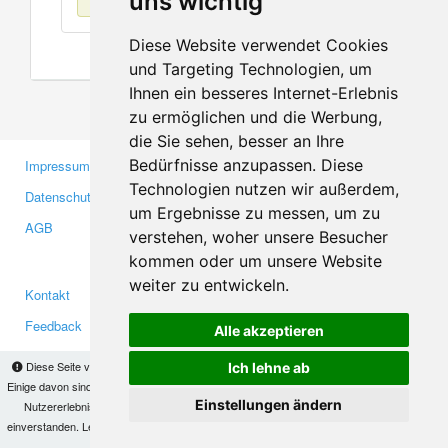
uns wichtig
Diese Website verwendet Cookies
und Targeting Technologien, um
Ihnen ein besseres Internet-Erlebnis
zu ermöglichen und die Werbung,
die Sie sehen, besser an Ihre
Bedürfnisse anzupassen. Diese
Impressum
Gewerbetreibende
Technologien nutzen wir außerdem,
Datenschutzerklärung
Investoren
um Ergebnisse zu messen, um zu
AGB
Presse
verstehen, woher unsere Besucher
Medien
kommen oder um unsere Website
weiter zu entwickeln.
Kontakt
Facebook
Feedback
Twitter
Alle akzeptieren
Fehler melden
YouTube
Diese Seite verwendet Cookies, um Informationen auf Ihrem Computer zu speichern.
Ich lehne ab
Google+
Einige davon sind notwendig, damit unsere Seite funktioniert, andere helfen uns dabei, das
Einstellungen ändern
Nutzererlebnis zu verbessern. Mit der Nutzung dieser Seite erklären Sie sich damit
einverstanden. Lesen Sie unsere
Datenschutzbestimmungen
, um mehr zur Deaktivierung
Makis
© Copyright 2026
von Cookies zu erfahren.
OK