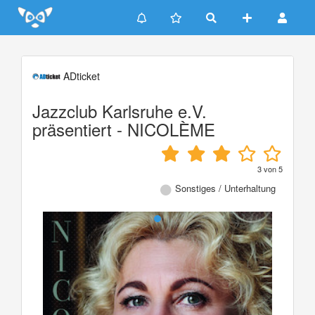
Update cookies preferences
ADticket
Jazzclub Karlsruhe e.V.
präsentiert - NICOLÈME
3
von
5
Sonstiges / Unterhaltung