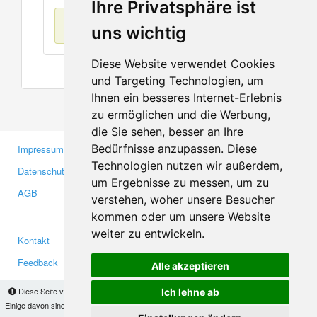
Ihre Privatsphäre ist
Keine Einträge
uns wichtig
Diese Website verwendet Cookies
und Targeting Technologien, um
Ihnen ein besseres Internet-Erlebnis
zu ermöglichen und die Werbung,
die Sie sehen, besser an Ihre
Bedürfnisse anzupassen. Diese
Impressum
Gewerbetreibende
Technologien nutzen wir außerdem,
Datenschutzerklärung
Investoren
um Ergebnisse zu messen, um zu
AGB
Presse
verstehen, woher unsere Besucher
Medien
kommen oder um unsere Website
weiter zu entwickeln.
Kontakt
Facebook
Feedback
Twitter
Alle akzeptieren
Fehler melden
YouTube
Diese Seite verwendet Cookies, um Informationen auf Ihrem Computer zu speichern.
Ich lehne ab
Google+
Einige davon sind notwendig, damit unsere Seite funktioniert, andere helfen uns dabei, das