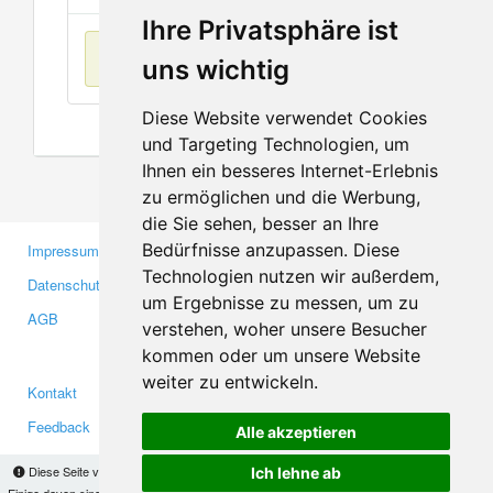
Ihre Privatsphäre ist
Keine Einträge
uns wichtig
Diese Website verwendet Cookies
und Targeting Technologien, um
Ihnen ein besseres Internet-Erlebnis
zu ermöglichen und die Werbung,
die Sie sehen, besser an Ihre
Bedürfnisse anzupassen. Diese
Impressum
Gewerbetreibende
Technologien nutzen wir außerdem,
Datenschutzerklärung
Investoren
um Ergebnisse zu messen, um zu
AGB
Presse
verstehen, woher unsere Besucher
Medien
kommen oder um unsere Website
weiter zu entwickeln.
Kontakt
Facebook
Feedback
Twitter
Alle akzeptieren
Fehler melden
YouTube
Diese Seite verwendet Cookies, um Informationen auf Ihrem Computer zu speichern.
Ich lehne ab
Einige davon sind notwendig, damit unsere Seite funktioniert, andere helfen uns dabei, das