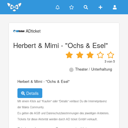
Update cookies preferences
ADticket
Herbert & Mimi - "Ochs & Esel"
3
von
5
Theater / Unterhaltung
Herbert & Mimi - "Ochs & Esel"
Details
Mit einem Klick auf "Kaufen" oder "Details" verlässt Du die Internetpräsenz
der Makis Community.
Es gelten die AGB und Datenschutzbestimmungen des jeweiligen Anbieters.
Tickets für diese Aktivität werden durch AD ticket GmbH verkauft.