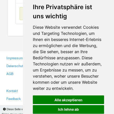
Ihre Privatsphäre ist
Keine Einträge
uns wichtig
Diese Website verwendet Cookies
und Targeting Technologien, um
Ihnen ein besseres Internet-Erlebnis
zu ermöglichen und die Werbung,
die Sie sehen, besser an Ihre
Bedürfnisse anzupassen. Diese
Impressum
Gewerbetreibende
Technologien nutzen wir außerdem,
Datenschutzerklärung
Investoren
um Ergebnisse zu messen, um zu
AGB
Presse
verstehen, woher unsere Besucher
Medien
kommen oder um unsere Website
weiter zu entwickeln.
Kontakt
Facebook
Feedback
Twitter
Alle akzeptieren
Fehler melden
YouTube
Diese Seite verwendet Cookies, um Informationen auf Ihrem Computer zu speichern.
Ich lehne ab
Einige davon sind notwendig, damit unsere Seite funktioniert, andere helfen uns dabei, das