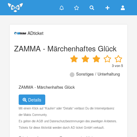
Update cookies preferences
ADticket
ZAMMA - Märchenhaftes Glück
3
von
5
Sonstiges / Unterhaltung
ZAMMA - Märchenhaftes Glück
Details
Mit einem Klick auf "Kaufen" oder "Details" verlässt Du die Internetpräsenz
der Makis Community.
Es gelten die AGB und Datenschutzbestimmungen des jeweiligen Anbieters.
Tickets für diese Aktivität werden durch AD ticket GmbH verkauft.