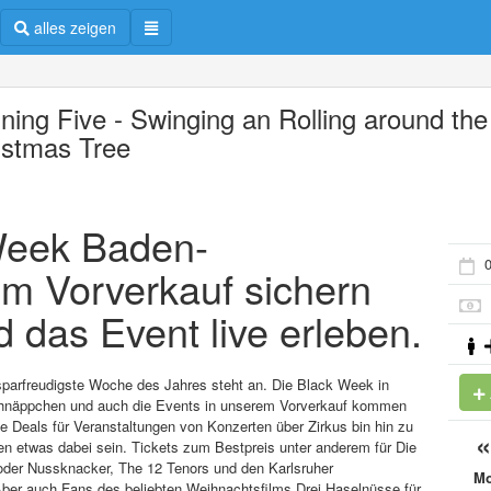
alles zeigen
ning Five - Swinging an Rolling around the
istmas Tree
 Week Baden-
0
im Vorverkauf sichern
d das Event live erleben.
 sparfreudigste Woche des Jahres steht an. Die Black Week in
chnäppchen und auch die Events in unserem Vorverkauf kommen
ene Deals für Veranstaltungen von Konzerten über Zirkus bin hin zu
den etwas dabei sein. Tickets zum Bestpreis unter anderem für Die
oder Nussknacker, The 12 Tenors und den Karlsruher
M
ber auch Fans des beliebten Weihnachtsfilms Drei Haselnüsse für