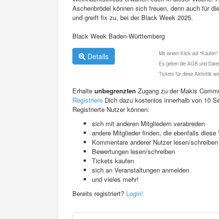
Aschenbrödel können sich freuen, denn auch für die 
und greift fix zu, bei der Black Week 2025.
Black Week Baden-Württemberg
Mit einem Klick auf "Kaufen"
Details
Es gelten die AGB und Daten
Tickets für diese Aktivität 
Erhalte
unbegrenzten
Zugang zu der Makis Commu
Registriere
Dich dazu kostenlos innerhalb von 10 S
Registrierte Nutzer können:
sich mit anderen Mitgliedern verabreden
andere Mitglieder finden, die ebenfalls die
Kommentare anderer Nutzer lesen/schreiben
Bewertungen lesen/schreiben
Tickets kaufen
sich an Veranstaltungen anmelden
und vieles mehr!
Bereits registriert?
Login!