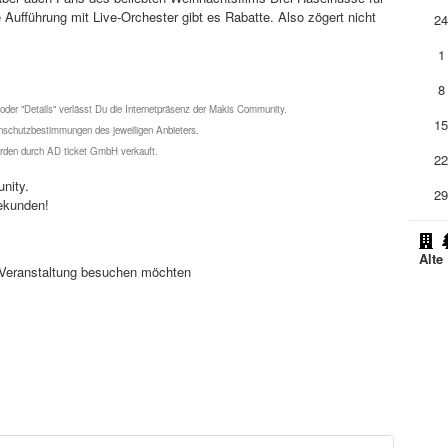
Aufführung mit Live-Orchester gibt es Rabatte. Also zögert nicht
2
1
8
 oder "Details" verlässt Du die Internetpräsenz der Makis Community.
1
schutzbestimmungen des jeweiligen Anbieters.
werden durch AD ticket GmbH verkauft.
2
nity.
2
ekunden!
Alte
se Veranstaltung besuchen möchten