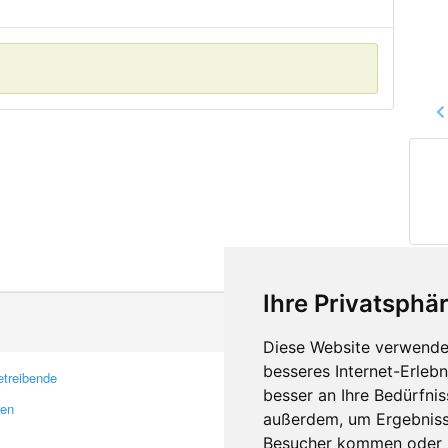
Ihre Privatsphär
Diese Website verwendet
besseres Internet-Erleb
treibende
Kontakt
besser an Ihre Bedürfni
ren
Feedback
außerdem, um Ergebniss
Fehler melden
Besucher kommen oder u