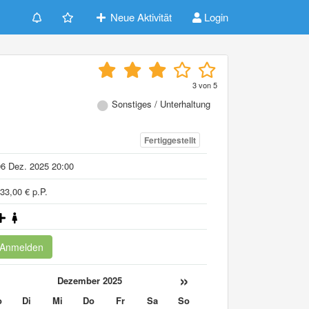
Neue Aktivität
Login
3
von
5
Sonstiges / Unterhaltung
Fertiggestellt
6 Dez. 2025 20:00
33,00 € p.P.
Anmelden
«
»
Dezember 2025
o
Di
Mi
Do
Fr
Sa
So