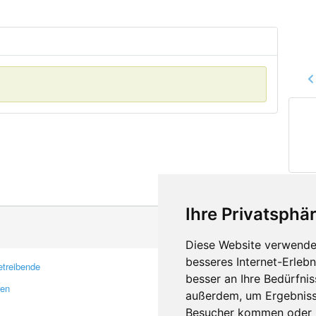
Ihre Privatsphär
Diese Website verwendet
besseres Internet-Erleb
treibende
Kontakt
besser an Ihre Bedürfni
ren
Feedback
außerdem, um Ergebniss
Fehler melden
Besucher kommen oder u