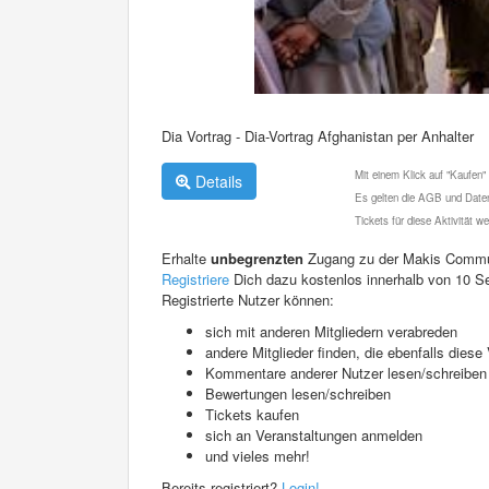
Dia Vortrag - Dia-Vortrag Afghanistan per Anhalter
Mit einem Klick auf "Kaufen"
Details
Es gelten die AGB und Daten
Tickets für diese Aktivität 
Erhalte
unbegrenzten
Zugang zu der Makis Commu
Registriere
Dich dazu kostenlos innerhalb von 10 S
Registrierte Nutzer können:
sich mit anderen Mitgliedern verabreden
andere Mitglieder finden, die ebenfalls die
Kommentare anderer Nutzer lesen/schreiben
Bewertungen lesen/schreiben
Tickets kaufen
sich an Veranstaltungen anmelden
und vieles mehr!
Bereits registriert?
Login!