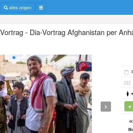
alles zeigen
 Vortrag - Dia-Vortrag Afghanistan per Anha
3
M