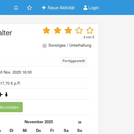
Neue Aktivität
Login
lter
3
von
5
Sonstiges / Unterhaltung
Fertiggestellt
0 Nov. 2025 16:00
17,70 € p.P.
Anmelden
«
»
November 2025
o
Di
Mi
Do
Fr
Sa
So