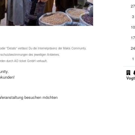
2
3
1
1
2
 oder "Details" verlässt Du die Internetpräsenz der Makis Community.
schutzbestimmungen des jeweiligen Anbieters.
1
werden durch AD ticket GmbH verkauft.
nity.
ekunden!
Vogt
se Veranstaltung besuchen möchten