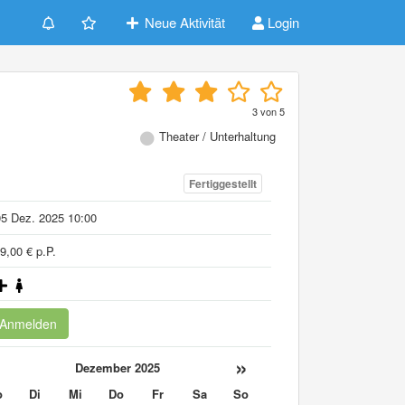
Neue Aktivität
Login
3
von
5
Theater / Unterhaltung
Fertiggestellt
5 Dez. 2025 10:00
9,00 € p.P.
Anmelden
«
»
Dezember 2025
o
Di
Mi
Do
Fr
Sa
So