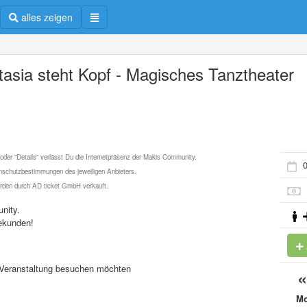
alles zeigen
tasia steht Kopf - Magisches Tanztheater
 oder "Details" verlässt Du die Internetpräsenz der Makis Community.
0
schutzbestimmungen des jeweiligen Anbieters.
werden durch AD ticket GmbH verkauft.
nity.
ekunden!
se Veranstaltung besuchen möchten
M