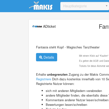
Update cookies preferences
Hauptkategorie
Fan
ADticket
Fantasia steht Kopf - Magisches Tanztheater
Mit einem Klick auf "Kaufen"
Details
Es gelten die AGB und Daten
Tickets für diese Aktivität 
Erhalte
unbegrenzten
Zugang zu der Makis Commu
Registriere
Dich dazu kostenlos innerhalb von 10 S
Registrierte Nutzer können:
sich mit anderen Mitgliedern verabreden
andere Mitglieder finden, die ebenfalls die
Kommentare anderer Nutzer lesen/schreiben
Bewertungen lesen/schreiben