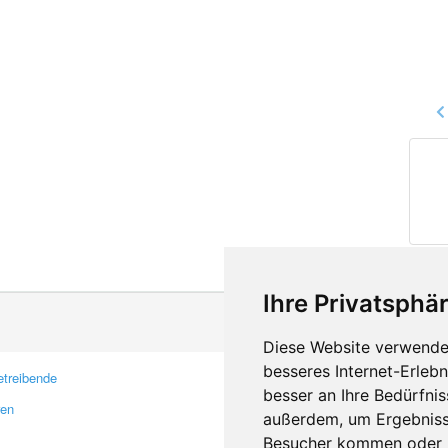
Ihre Privatsphär
Diese Website verwendet
besseres Internet-Erleb
treibende
Kontakt
besser an Ihre Bedürfni
ren
Feedback
außerdem, um Ergebniss
Fehler melden
Besucher kommen oder u