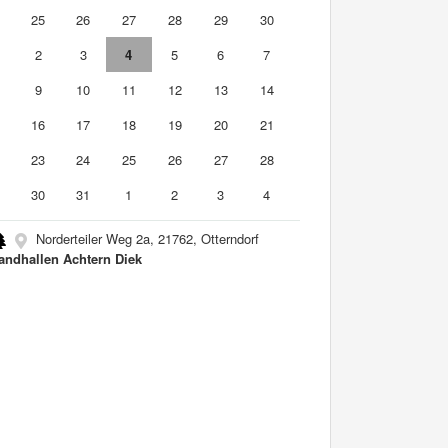
4
25
26
27
28
29
30
2
3
4
5
6
7
9
10
11
12
13
14
5
16
17
18
19
20
21
2
23
24
25
26
27
28
9
30
31
1
2
3
4
Norderteiler Weg 2a, 21762, Otterndorf
andhallen Achtern Diek