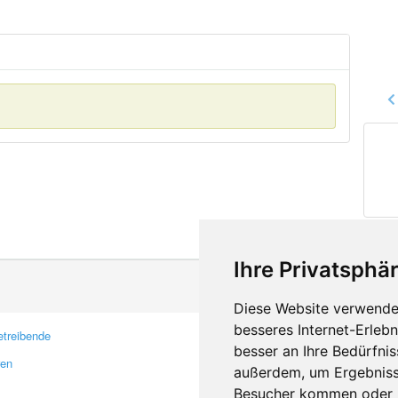
Ihre Privatsphär
Diese Website verwendet
besseres Internet-Erleb
treibende
Kontakt
besser an Ihre Bedürfni
ren
Feedback
außerdem, um Ergebniss
Fehler melden
Besucher kommen oder u