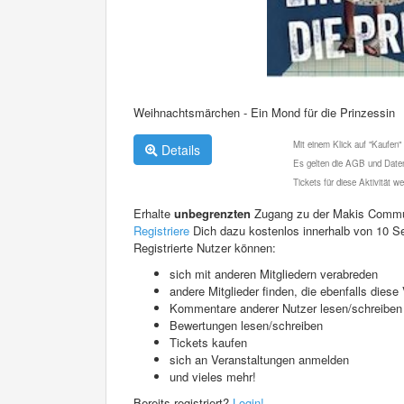
Weihnachtsmärchen - Ein Mond für die Prinzessin
Mit einem Klick auf "Kaufen"
Details
Es gelten die AGB und Daten
Tickets für diese Aktivität 
Erhalte
unbegrenzten
Zugang zu der Makis Commu
Registriere
Dich dazu kostenlos innerhalb von 10 S
Registrierte Nutzer können:
sich mit anderen Mitgliedern verabreden
andere Mitglieder finden, die ebenfalls die
Kommentare anderer Nutzer lesen/schreiben
Bewertungen lesen/schreiben
Tickets kaufen
sich an Veranstaltungen anmelden
und vieles mehr!
Bereits registriert?
Login!