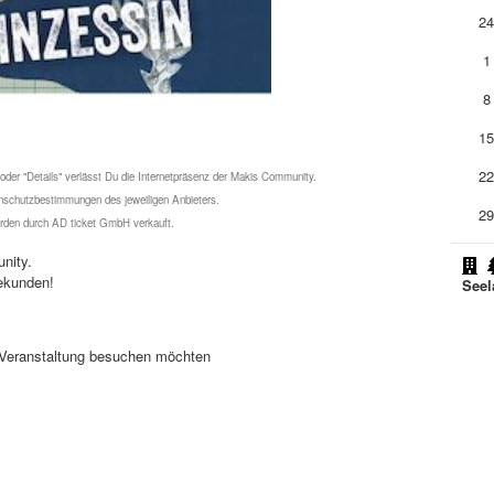
2
1
8
1
2
 oder "Details" verlässt Du die Internetpräsenz der Makis Community.
schutzbestimmungen des jeweiligen Anbieters.
2
werden durch AD ticket GmbH verkauft.
nity.
ekunden!
Seel
se Veranstaltung besuchen möchten