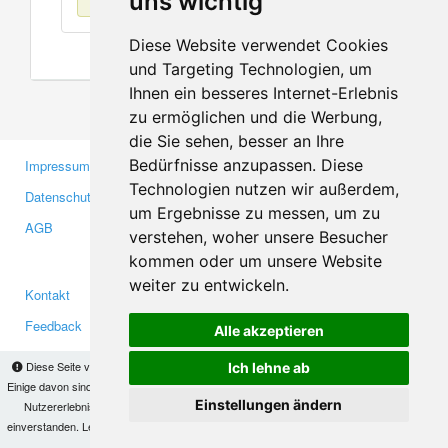
uns wichtig
Diese Website verwendet Cookies
und Targeting Technologien, um
Ihnen ein besseres Internet-Erlebnis
zu ermöglichen und die Werbung,
die Sie sehen, besser an Ihre
Bedürfnisse anzupassen. Diese
Impressum
Gewerbetreibende
Technologien nutzen wir außerdem,
Datenschutzerklärung
Investoren
um Ergebnisse zu messen, um zu
AGB
Presse
verstehen, woher unsere Besucher
Medien
kommen oder um unsere Website
weiter zu entwickeln.
Kontakt
Facebook
Feedback
Twitter
Alle akzeptieren
Fehler melden
YouTube
Diese Seite verwendet Cookies, um Informationen auf Ihrem Computer zu speichern.
Ich lehne ab
Google+
Einige davon sind notwendig, damit unsere Seite funktioniert, andere helfen uns dabei, das
Einstellungen ändern
Nutzererlebnis zu verbessern. Mit der Nutzung dieser Seite erklären Sie sich damit
einverstanden. Lesen Sie unsere
Datenschutzbestimmungen
, um mehr zur Deaktivierung
Makis
© Copyright 2026
von Cookies zu erfahren.
OK