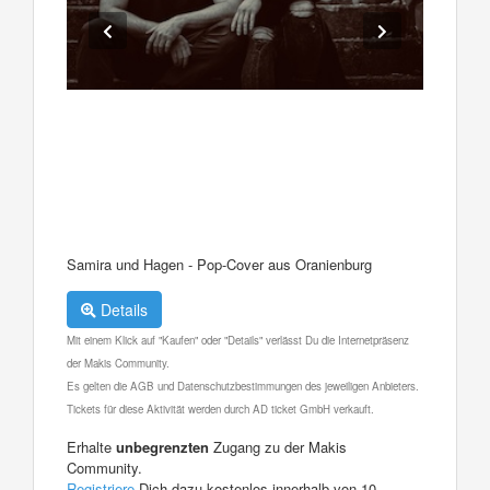
Samira und Hagen - Pop-Cover aus Oranienburg
Details
Mit einem Klick auf "Kaufen" oder "Details" verlässt Du die Internetpräsenz
der Makis Community.
Es gelten die AGB und Datenschutzbestimmungen des jeweiligen Anbieters.
Tickets für diese Aktivität werden durch AD ticket GmbH verkauft.
Erhalte
unbegrenzten
Zugang zu der Makis
Community.
Registriere
Dich dazu kostenlos innerhalb von 10