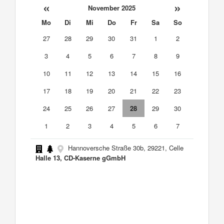
«
»
November 2025
Mo
Di
Mi
Do
Fr
Sa
So
27
28
29
30
31
1
2
3
4
5
6
7
8
9
10
11
12
13
14
15
16
17
18
19
20
21
22
23
24
25
26
27
28
29
30
1
2
3
4
5
6
7
Hannoversche Straße 30b, 29221, Celle
Halle 13, CD-Kaserne gGmbH