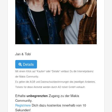
Jan & Tobi
Details
Mit einem Klick auf "Kaufen" oder "Details" verlässt Du die Internetpräsenz
der Makis Community.
Es gelten die AGB und Datenschutzbestimmungen des jeweiligen Anbieters.
Tickets für diese Aktivität werden durch AD ticket GmbH verkauft.
Erhalte
unbegrenzten
Zugang zu der Makis
Community.
Registriere
Dich dazu kostenlos innerhalb von 10
Sekunden!