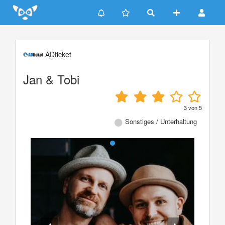
Update cookies preferences
ADticket
Jan & Tobi
3
von
5
Sonstiges / Unterhaltung