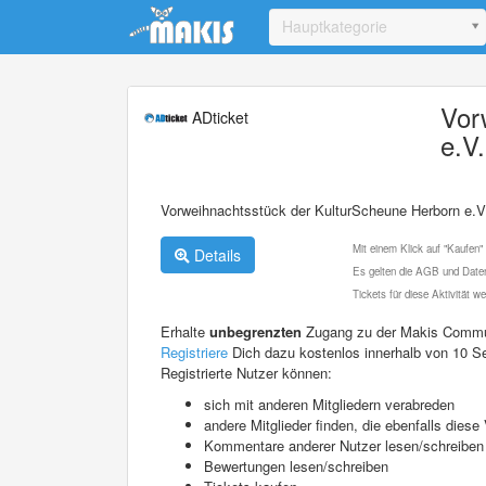
Update cookies preferences
Hauptkategorie
Vor
ADticket
e.V.
Vorweihnachtsstück der KulturScheune Herborn e.V. „
Mit einem Klick auf "Kaufen"
Details
Es gelten die AGB und Daten
Tickets für diese Aktivität 
Erhalte
unbegrenzten
Zugang zu der Makis Commu
Registriere
Dich dazu kostenlos innerhalb von 10 S
Registrierte Nutzer können:
sich mit anderen Mitgliedern verabreden
andere Mitglieder finden, die ebenfalls die
Kommentare anderer Nutzer lesen/schreiben
Bewertungen lesen/schreiben