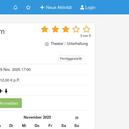
Neue Aktivität
Login
rn
3
von
5
Theater / Unterhaltung
Fertiggestellt
9 Nov. 2025 17:00
12,00 € p.P.
Anmelden
«
»
November 2025
o
Di
Mi
Do
Fr
Sa
So