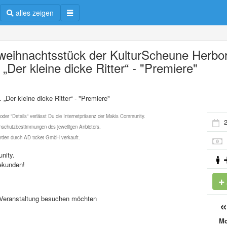
alles zeigen
weihnachtsstück der KulturScheune Herbo
 „Der kleine dicke Ritter“ - "Premiere"
Der kleine dicke Ritter“ - "Premiere"
 oder "Details" verlässt Du die Internetpräsenz der Makis Community.
2
schutzbestimmungen des jeweiligen Anbieters.
werden durch AD ticket GmbH verkauft.
nity.
ekunden!
se Veranstaltung besuchen möchten
M