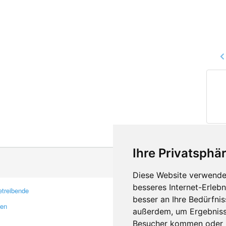
Ihre Privatsphär
Diese Website verwendet
besseres Internet-Erleb
treibende
Kontakt
besser an Ihre Bedürfni
ren
Feedback
außerdem, um Ergebniss
Fehler melden
Besucher kommen oder u