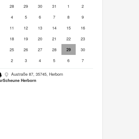
7
28
29
30
31
1
2
4
5
6
7
8
9
0
11
12
13
14
15
16
7
18
19
20
21
22
23
4
25
26
27
28
29
30
2
3
4
5
6
7
Austraße 87, 35745, Herborn
urScheune Herborn