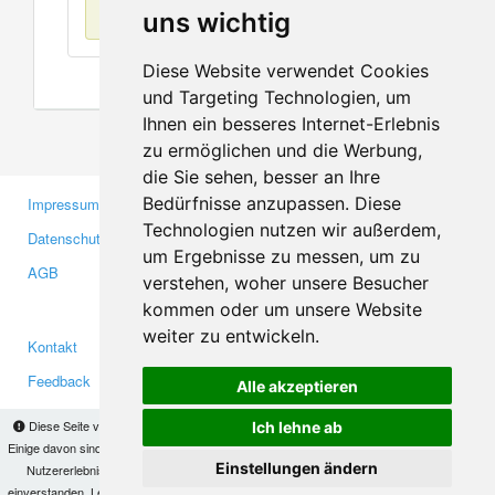
Keine Einträge
uns wichtig
Diese Website verwendet Cookies
und Targeting Technologien, um
Ihnen ein besseres Internet-Erlebnis
zu ermöglichen und die Werbung,
die Sie sehen, besser an Ihre
Bedürfnisse anzupassen. Diese
Impressum
Gewerbetreibende
Technologien nutzen wir außerdem,
Datenschutzerklärung
Investoren
um Ergebnisse zu messen, um zu
AGB
Presse
verstehen, woher unsere Besucher
Medien
kommen oder um unsere Website
weiter zu entwickeln.
Kontakt
Facebook
Feedback
Twitter
Alle akzeptieren
Fehler melden
YouTube
Diese Seite verwendet Cookies, um Informationen auf Ihrem Computer zu speichern.
Ich lehne ab
Google+
Einige davon sind notwendig, damit unsere Seite funktioniert, andere helfen uns dabei, das
Einstellungen ändern
Nutzererlebnis zu verbessern. Mit der Nutzung dieser Seite erklären Sie sich damit
einverstanden. Lesen Sie unsere
Datenschutzbestimmungen
, um mehr zur Deaktivierung