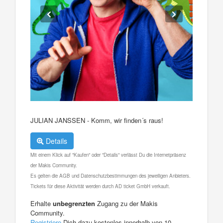
JULIAN JANSSEN - Komm, wir finden´s raus!
Details
Mit einem Klick auf "Kaufen" oder "Details" verlässt Du die Internetpräsenz
der Makis Community.
Es gelten die AGB und Datenschutzbestimmungen des jeweiligen Anbieters.
Tickets für diese Aktivität werden durch AD ticket GmbH verkauft.
Erhalte
unbegrenzten
Zugang zu der Makis
Community.
Registriere
Dich dazu kostenlos innerhalb von 10