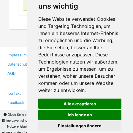
Keine Einträge
uns wichtig
Diese Website verwendet Cookies
und Targeting Technologien, um
Ihnen ein besseres Internet-Erlebnis
zu ermöglichen und die Werbung,
die Sie sehen, besser an Ihre
Bedürfnisse anzupassen. Diese
Impressum
Gewerbetreibende
Technologien nutzen wir außerdem,
Datenschutzerklärung
Investoren
um Ergebnisse zu messen, um zu
AGB
Presse
verstehen, woher unsere Besucher
Medien
kommen oder um unsere Website
weiter zu entwickeln.
Kontakt
Facebook
Feedback
Twitter
Alle akzeptieren
Fehler melden
YouTube
Diese Seite verwendet Cookies, um Informationen auf Ihrem Computer zu speichern.
Ich lehne ab
Google+
Einige davon sind notwendig, damit unsere Seite funktioniert, andere helfen uns dabei, das
Einstellungen ändern
Nutzererlebnis zu verbessern. Mit der Nutzung dieser Seite erklären Sie sich damit
einverstanden. Lesen Sie unsere
Datenschutzbestimmungen
, um mehr zur Deaktivierung