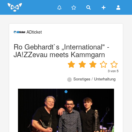
Update cookies preferences
ADticket
Ro Gebhardt`s „International" -
JA!ZZevau meets Kammgarn
3
von
5
Sonstiges / Unterhaltung