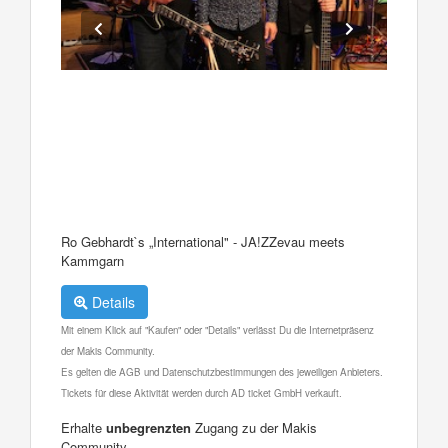
Ro Gebhardt`s „International" - JA!ZZevau meets
Kammgarn
Details
Mit einem Klick auf "Kaufen" oder "Details" verlässt Du die Internetpräsenz
der Makis Community.
Es gelten die AGB und Datenschutzbestimmungen des jeweiligen Anbieters.
Tickets für diese Aktivität werden durch AD ticket GmbH verkauft.
Erhalte
unbegrenzten
Zugang zu der Makis
Community.