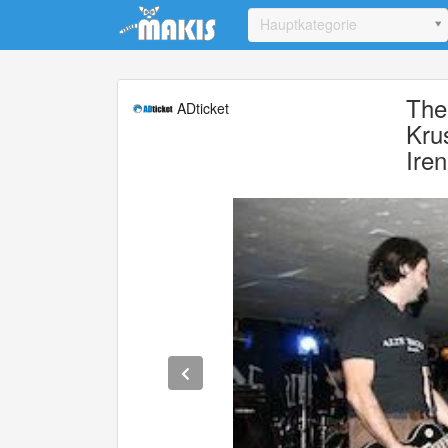
Update cookies preferences
Hauptkategorie
The 
ADticket
Kru
Ire