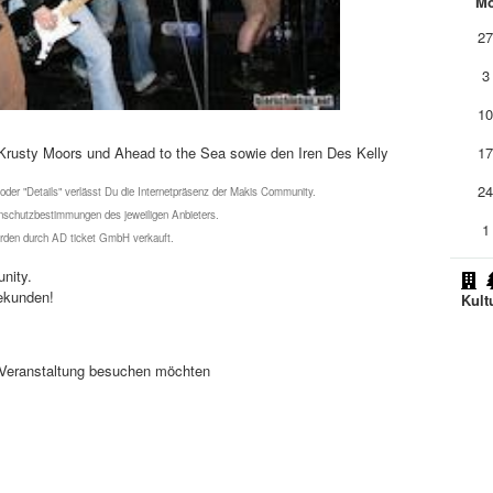
M
2
3
1
, Krusty Moors und Ahead to the Sea sowie den Iren Des Kelly
1
2
 oder "Details" verlässt Du die Internetpräsenz der Makis Community.
schutzbestimmungen des jeweiligen Anbieters.
1
werden durch AD ticket GmbH verkauft.
nity.
ekunden!
Kult
se Veranstaltung besuchen möchten