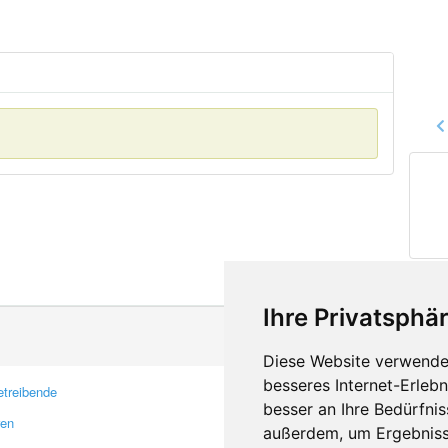
Ihre Privatsphär
Diese Website verwendet
besseres Internet-Erleb
treibende
Kontakt
besser an Ihre Bedürfni
ren
Feedback
außerdem, um Ergebniss