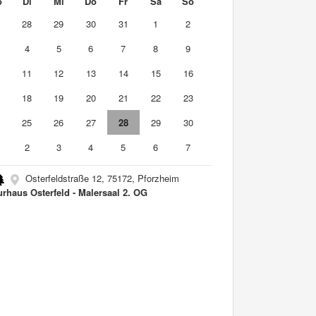
o
Di
Mi
Do
Fr
Sa
So
7
28
29
30
31
1
2
4
5
6
7
8
9
0
11
12
13
14
15
16
7
18
19
20
21
22
23
4
25
26
27
28
29
30
2
3
4
5
6
7
Osterfeldstraße 12, 75172, Pforzheim
urhaus Osterfeld - Malersaal 2. OG