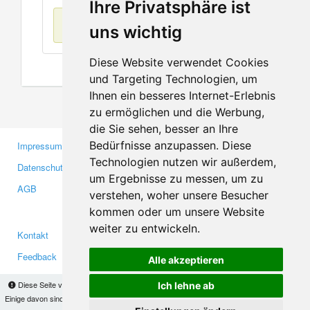
Ihre Privatsphäre ist
Keine Einträge
uns wichtig
Diese Website verwendet Cookies
und Targeting Technologien, um
Ihnen ein besseres Internet-Erlebnis
zu ermöglichen und die Werbung,
die Sie sehen, besser an Ihre
Bedürfnisse anzupassen. Diese
Impressum
Gewerbetreibende
Technologien nutzen wir außerdem,
Datenschutzerklärung
Investoren
um Ergebnisse zu messen, um zu
AGB
Presse
verstehen, woher unsere Besucher
Medien
kommen oder um unsere Website
weiter zu entwickeln.
Kontakt
Facebook
Feedback
Twitter
Alle akzeptieren
Fehler melden
YouTube
Diese Seite verwendet Cookies, um Informationen auf Ihrem Computer zu speichern.
Ich lehne ab
Google+
Einige davon sind notwendig, damit unsere Seite funktioniert, andere helfen uns dabei, das