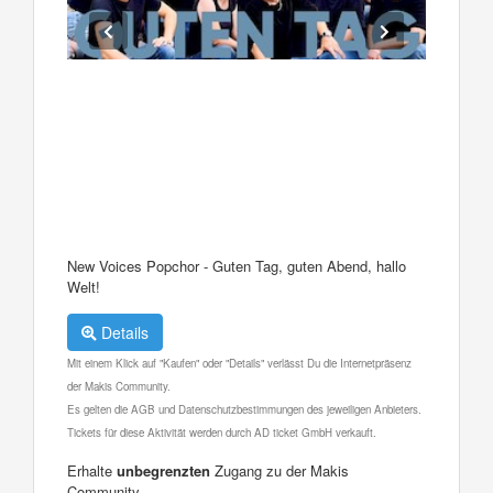
New Voices Popchor - Guten Tag, guten Abend, hallo
Welt!
Details
Mit einem Klick auf "Kaufen" oder "Details" verlässt Du die Internetpräsenz
der Makis Community.
Es gelten die AGB und Datenschutzbestimmungen des jeweiligen Anbieters.
Tickets für diese Aktivität werden durch AD ticket GmbH verkauft.
Erhalte
unbegrenzten
Zugang zu der Makis
Community.