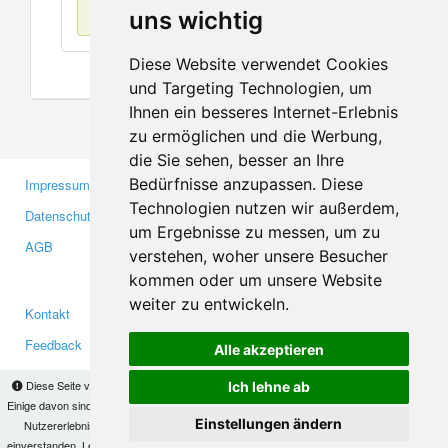
Keine Einträge
uns wichtig
Diese Website verwendet Cookies
und Targeting Technologien, um
Ihnen ein besseres Internet-Erlebnis
zu ermöglichen und die Werbung,
die Sie sehen, besser an Ihre
Bedürfnisse anzupassen. Diese
Impressum
Gewerbetreibende
Technologien nutzen wir außerdem,
Datenschutzerklärung
Investoren
um Ergebnisse zu messen, um zu
AGB
Presse
verstehen, woher unsere Besucher
Medien
kommen oder um unsere Website
weiter zu entwickeln.
Kontakt
Facebook
Feedback
Twitter
Alle akzeptieren
Fehler melden
YouTube
Diese Seite verwendet Cookies, um Informationen auf Ihrem Computer zu speichern.
Ich lehne ab
Google+
Einige davon sind notwendig, damit unsere Seite funktioniert, andere helfen uns dabei, das
Einstellungen ändern
Nutzererlebnis zu verbessern. Mit der Nutzung dieser Seite erklären Sie sich damit
einverstanden. Lesen Sie unsere
Datenschutzbestimmungen
, um mehr zur Deaktivierung