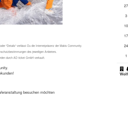
2
3
1
1
2
 oder "Details" verlässt Du die Internetpräsenz der Makis Community.
schutzbestimmungen des jeweiligen Anbieters.
1
werden durch AD ticket GmbH verkauft.
nity.
ekunden!
Wolf
se Veranstaltung besuchen möchten