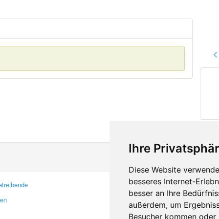
Ihre Privatsphär
Diese Website verwendet
besseres Internet-Erleb
treibende
Kontakt
besser an Ihre Bedürfni
ren
Feedback
außerdem, um Ergebniss
Fehler melden
Besucher kommen oder u