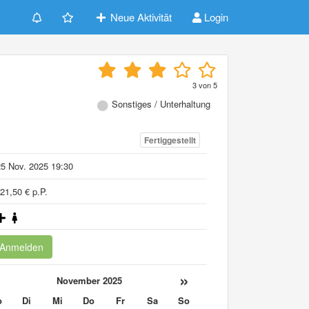
Neue Aktivität
Login
3
von
5
Sonstiges / Unterhaltung
Fertiggestellt
5 Nov. 2025 19:30
21,50 € p.P.
Anmelden
«
»
November 2025
o
Di
Mi
Do
Fr
Sa
So