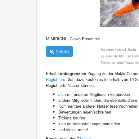
MIMIRICHI - Clown-Ensemble
Mit einem Klick auf "Kaufen"
Details
Es gelten die AGB und Daten
Tickets für diese Aktivität 
Erhalte
unbegrenzten
Zugang zu der Makis Commu
Registriere
Dich dazu kostenlos innerhalb von 10 S
Registrierte Nutzer können:
sich mit anderen Mitgliedern verabreden
andere Mitglieder finden, die ebenfalls die
Kommentare anderer Nutzer lesen/schreiben
Bewertungen lesen/schreiben
Tickets kaufen
sich an Veranstaltungen anmelden
und vieles mehr!
Bereits registriert?
Login!