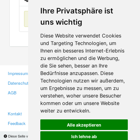
Ihre Privatsphäre ist
Keine Einträge
uns wichtig
Diese Website verwendet Cookies
und Targeting Technologien, um
Ihnen ein besseres Internet-Erlebnis
zu ermöglichen und die Werbung,
die Sie sehen, besser an Ihre
Bedürfnisse anzupassen. Diese
Impressum
Gewerbetreibende
Technologien nutzen wir außerdem,
Datenschutzerklärung
Investoren
um Ergebnisse zu messen, um zu
AGB
Presse
verstehen, woher unsere Besucher
Medien
kommen oder um unsere Website
weiter zu entwickeln.
Kontakt
Facebook
Feedback
Twitter
Alle akzeptieren
Fehler melden
YouTube
Diese Seite verwendet Cookies, um Informationen auf Ihrem Computer zu speichern.
Ich lehne ab