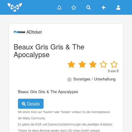
Update cookies preferences
ADticket
Beaux Gris Gris & The
Apocalypse
3
von
5
Sonstiges / Unterhaltung
Beaux Gris Gris & The Apocalypse
Details
Mit einem Klick auf "Kaufen" oder "Details" verlässt Du die Internetpräsenz
der Makis Community.
Es gelten die AGB und Datenschutzbestimmungen des jeweiligen Anbieters.
Tickets für diese Aktivität werden durch AD ticket GmbH verkauft.