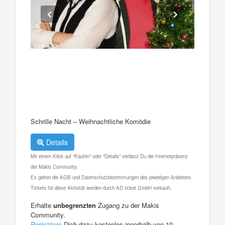
Schrille Nacht – Weihnachtliche Komödie
Details
Mit einem Klick auf "Kaufen" oder "Details" verlässt Du die Internetpräsenz
der Makis Community.
Es gelten die AGB und Datenschutzbestimmungen des jeweiligen Anbieters.
Tickets für diese Aktivität werden durch AD ticket GmbH verkauft.
Erhalte
unbegrenzten
Zugang zu der Makis
Community.
Registriere
Dich dazu kostenlos innerhalb von 10