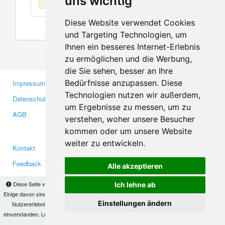
uns wichtig
Diese Website verwendet Cookies
und Targeting Technologien, um
Ihnen ein besseres Internet-Erlebnis
zu ermöglichen und die Werbung,
die Sie sehen, besser an Ihre
Bedürfnisse anzupassen. Diese
Impressum
Gewerbetreibende
Technologien nutzen wir außerdem,
Datenschutzerklärung
Investoren
um Ergebnisse zu messen, um zu
AGB
Presse
verstehen, woher unsere Besucher
Medien
kommen oder um unsere Website
weiter zu entwickeln.
Kontakt
Facebook
Feedback
Twitter
Alle akzeptieren
Fehler melden
YouTube
Diese Seite verwendet Cookies, um Informationen auf Ihrem Computer zu speichern.
Ich lehne ab
Google+
Einige davon sind notwendig, damit unsere Seite funktioniert, andere helfen uns dabei, das
Einstellungen ändern
Nutzererlebnis zu verbessern. Mit der Nutzung dieser Seite erklären Sie sich damit
einverstanden. Lesen Sie unsere
Datenschutzbestimmungen
, um mehr zur Deaktivierung
Makis
© Copyright 2026
von Cookies zu erfahren.
OK