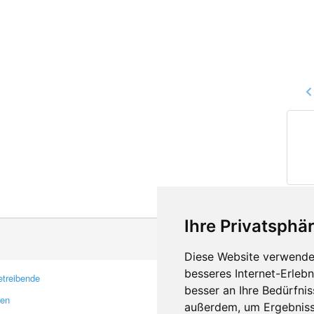
Ihre Privatsphär
Diese Website verwendet
besseres Internet-Erleb
treibende
Kontakt
besser an Ihre Bedürfni
ren
Feedback
außerdem, um Ergebniss