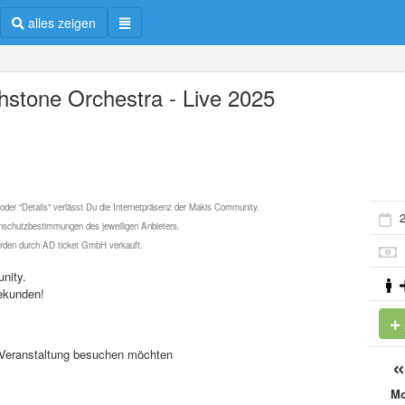
alles zeigen
hstone Orchestra - Live 2025
 oder "Details" verlässt Du die Internetpräsenz der Makis Community.
2
schutzbestimmungen des jeweiligen Anbieters.
werden durch AD ticket GmbH verkauft.
nity.
ekunden!
se Veranstaltung besuchen möchten
M