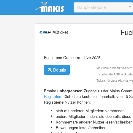
Update cookies preferences
Hauptkategorie
Fuc
ADticket
Fuchstone Orchestra - Live 2025
Mit einem Klick auf "Kaufen"
Details
Es gelten die AGB und Daten
Tickets für diese Aktivität 
Erhalte
unbegrenzten
Zugang zu der Makis Commu
Registriere
Dich dazu kostenlos innerhalb von 10 S
Registrierte Nutzer können:
sich mit anderen Mitgliedern verabreden
andere Mitglieder finden, die ebenfalls die
Kommentare anderer Nutzer lesen/schreiben
Bewertungen lesen/schreiben