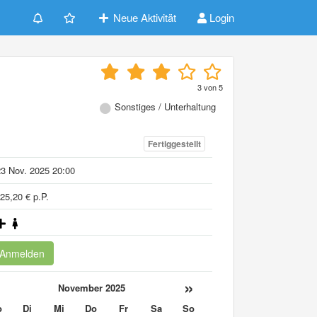
Neue Aktivität
Login
3
von
5
Sonstiges / Unterhaltung
Fertiggestellt
3 Nov. 2025 20:00
25,20 € p.P.
Anmelden
«
»
November 2025
o
Di
Mi
Do
Fr
Sa
So