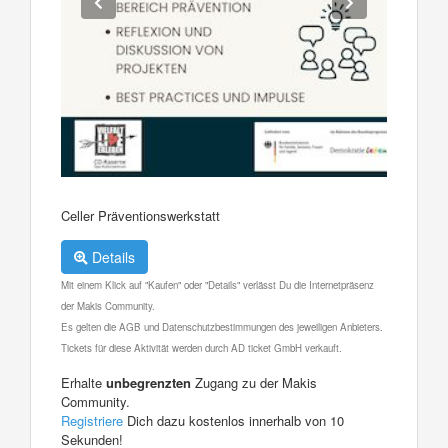
Celler Präventionswerkstatt
Details
Mit einem Klick auf "Kaufen" oder "Details" verlässt Du die Internetpräsenz
der Makis Community.
Es gelten die AGB und Datenschutzbestimmungen des jeweiligen Anbieters.
Tickets für diese Aktivität werden durch AD ticket GmbH verkauft.
Erhalte
unbegrenzten
Zugang zu der Makis
Community.
Registriere
Dich dazu kostenlos innerhalb von 10
Sekunden!