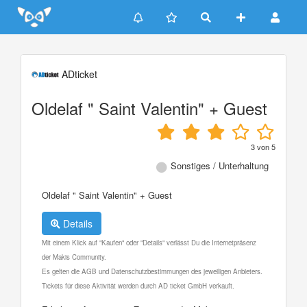
Update cookies preferences
ADticket
Oldelaf " Saint Valentin" + Guest
3
von
5
Sonstiges / Unterhaltung
Oldelaf " Saint Valentin" + Guest
Details
Mit einem Klick auf "Kaufen" oder "Details" verlässt Du die Internetpräsenz
der Makis Community.
Es gelten die AGB und Datenschutzbestimmungen des jeweiligen Anbieters.
Tickets für diese Aktivität werden durch AD ticket GmbH verkauft.