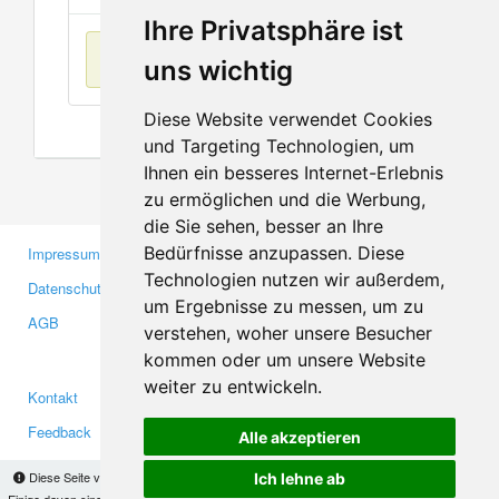
Ihre Privatsphäre ist
Keine Einträge
uns wichtig
Diese Website verwendet Cookies
und Targeting Technologien, um
Ihnen ein besseres Internet-Erlebnis
zu ermöglichen und die Werbung,
die Sie sehen, besser an Ihre
Bedürfnisse anzupassen. Diese
Impressum
Gewerbetreibende
Technologien nutzen wir außerdem,
Datenschutzerklärung
Investoren
um Ergebnisse zu messen, um zu
AGB
Presse
verstehen, woher unsere Besucher
Medien
kommen oder um unsere Website
weiter zu entwickeln.
Kontakt
Facebook
Feedback
Twitter
Alle akzeptieren
Fehler melden
YouTube
Diese Seite verwendet Cookies, um Informationen auf Ihrem Computer zu speichern.
Ich lehne ab
Einige davon sind notwendig, damit unsere Seite funktioniert, andere helfen uns dabei, das