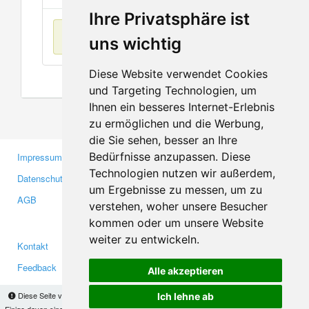
Ihre Privatsphäre ist
Keine Einträge
uns wichtig
Diese Website verwendet Cookies
und Targeting Technologien, um
Ihnen ein besseres Internet-Erlebnis
zu ermöglichen und die Werbung,
die Sie sehen, besser an Ihre
Bedürfnisse anzupassen. Diese
Impressum
Gewerbetreibende
Technologien nutzen wir außerdem,
Datenschutzerklärung
Investoren
um Ergebnisse zu messen, um zu
AGB
Presse
verstehen, woher unsere Besucher
Medien
kommen oder um unsere Website
weiter zu entwickeln.
Kontakt
Facebook
Feedback
Twitter
Alle akzeptieren
Fehler melden
YouTube
Diese Seite verwendet Cookies, um Informationen auf Ihrem Computer zu speichern.
Ich lehne ab
Einige davon sind notwendig, damit unsere Seite funktioniert, andere helfen uns dabei, das