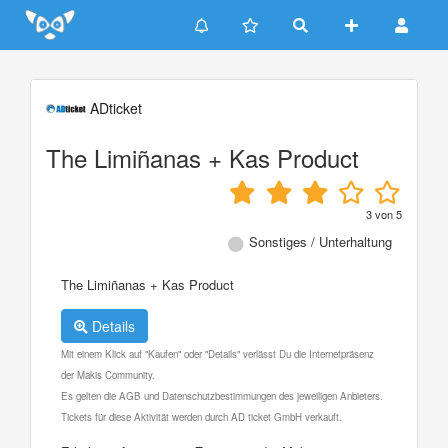
Update cookies preferences
ADticket
The Limiñanas + Kas Product
3
von
5
Sonstiges / Unterhaltung
The Limiñanas + Kas Product
Details
Mit einem Klick auf "Kaufen" oder "Details" verlässt Du die Internetpräsenz
der Makis Community.
Es gelten die AGB und Datenschutzbestimmungen des jeweiligen Anbieters.
Tickets für diese Aktivität werden durch AD ticket GmbH verkauft.