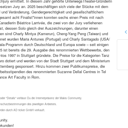
achjury ermittelt. In diesem Jahr gehörte UnterwegsTheater-Gründerin
esetzen Jury an. 2025 beschäftigen sich viele der Stücke mit dem
nd und Veränderung, Gendergerechtigkeit und gesellschaftlichem
esamt acht Finalist*innen konnten sechs einen Preis mit nach
nadierin Béatrice Larrivée, die zwei von der Jury verliehenen
t, dessen Solo gleich drei Auszeichnungen, darunter einen
innen sind Charly Mintya (Kamerun), Cheng-Yang Peng (Taiwan) und
eichnet wurden Maria Antunes (Portugal) und Charly Santagado (USA/
Gala-Programm durch Deutschland und Europa sowie – seit einigen
25 ist bereits die 29. Ausgabe des renommierten Wettbewerbs, den
s 1997 in Stuttgart gründete. Die Preise für die Kategorien Tanz
o dotiert und werden von der Stadt Stuttgart und dem Ministerium
ttemberg gesponsert. Hinzu kommen zwei Publikumspreise, die
rbeitsstipendien des renommierten Suzanne Dellal Centres in Tel
ance Art Faculty in Rom.
 oder "Details" verlässt Du die Internetpräsenz der Makis Community.
schutzbestimmungen des jeweiligen Anbieters.
werden durch AD ticket GmbH verkauft.
nity.
ekunden!