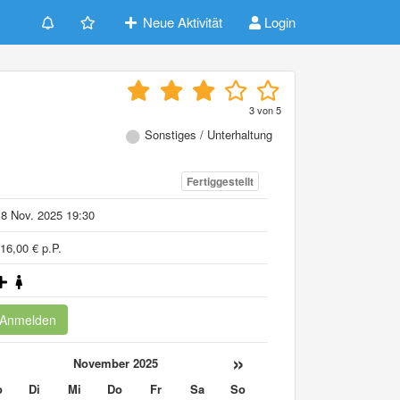
Neue Aktivität
Login
3
von
5
Sonstiges / Unterhaltung
Fertiggestellt
8 Nov. 2025 19:30
16,00 € p.P.
Anmelden
«
»
November 2025
o
Di
Mi
Do
Fr
Sa
So