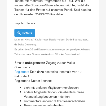
Tenors mit mehreren Programmen auf Tour. Wer die
sagenhafte Crossover-Show erleben möchte, findet die
Tickets für den Eintritt auf unserem Portal. Seid also bei
den Konzerten 2025/2026 live dabei!
Impulso Tenors
Details
Mit einem Klick auf "Kaufen" oder "Details" verlässt Du die Internetpräsenz
der Makis Community.
Es gelten die AGB und Datenschutzbestimmungen des jeweiligen Anbieters.
Tickets für diese Aktivität werden durch AD ticket GmbH verkauft.
Erhalte
unbegrenzten
Zugang zu der Makis
Community.
Registriere
Dich dazu kostenlos innerhalb von 10
Sekunden!
Registrierte Nutzer können:
sich mit anderen Mitgliedern verabreden
andere Mitglieder finden, die ebenfalls diese
Veranstaltung besuchen möchten
Kommentare anderer Nutzer lesen/schreiben
Bewertungen lesen/schreiben