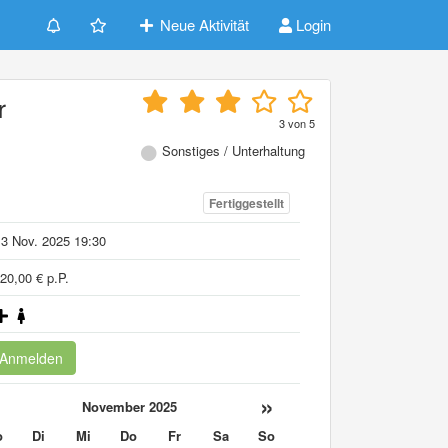
Neue Aktivität
Login
r
3
von
5
Sonstiges / Unterhaltung
Fertiggestellt
3 Nov. 2025 19:30
20,00 € p.P.
Anmelden
«
»
November 2025
o
Di
Mi
Do
Fr
Sa
So