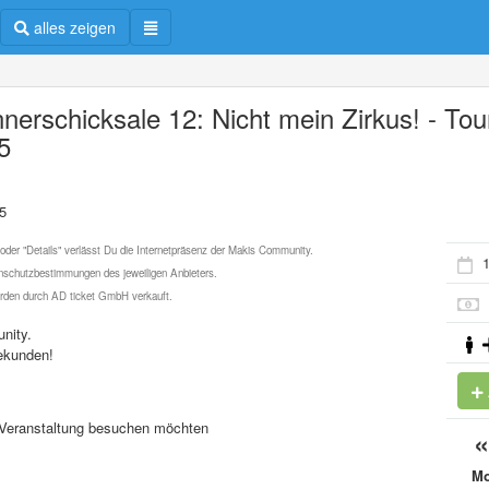
alles zeigen
nerschicksale 12: Nicht mein Zirkus! - Tou
5
5
 oder "Details" verlässt Du die Internetpräsenz der Makis Community.
1
schutzbestimmungen des jeweiligen Anbieters.
werden durch AD ticket GmbH verkauft.
nity.
ekunden!
se Veranstaltung besuchen möchten
M