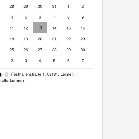
7
28
29
30
31
1
2
4
5
6
7
8
9
0
11
12
13
14
15
16
7
18
19
20
21
22
23
4
25
26
27
28
29
30
2
3
4
5
6
7
Festhallenstraße 1, 69181, Leimen
halle Leimen