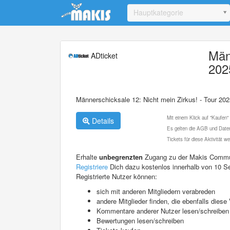
Update cookies preferences
Hauptkategorie
Män
ADticket
202
Männerschicksale 12: Nicht mein Zirkus! - Tour 202
Mit einem Klick auf "Kaufen"
Details
Es gelten die AGB und Daten
Tickets für diese Aktivität 
Erhalte
unbegrenzten
Zugang zu der Makis Commu
Registriere
Dich dazu kostenlos innerhalb von 10 S
Registrierte Nutzer können:
sich mit anderen Mitgliedern verabreden
andere Mitglieder finden, die ebenfalls die
Kommentare anderer Nutzer lesen/schreiben
Bewertungen lesen/schreiben