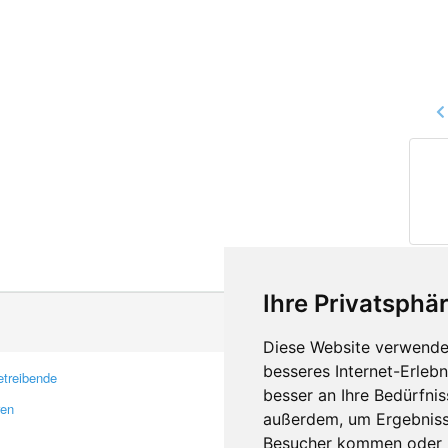
Ihre Privatsphär
Diese Website verwendet
besseres Internet-Erleb
treibende
Kontakt
besser an Ihre Bedürfni
ren
Feedback
außerdem, um Ergebniss
Fehler melden
Besucher kommen oder u