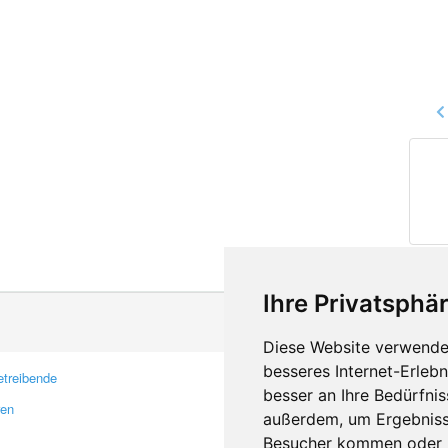
Ihre Privatsphär
Diese Website verwendet
besseres Internet-Erleb
treibende
Kontakt
besser an Ihre Bedürfni
ren
Feedback
außerdem, um Ergebniss
Fehler melden
Besucher kommen oder u