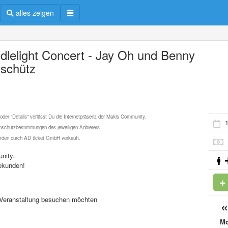
alles zeigen
dlelight Concert - Jay Oh und Benny
schütz
 oder "Details" verlässt Du die Internetpräsenz der Makis Community.
1
schutzbestimmungen des jeweiligen Anbieters.
werden durch AD ticket GmbH verkauft.
nity.
ekunden!
se Veranstaltung besuchen möchten
M