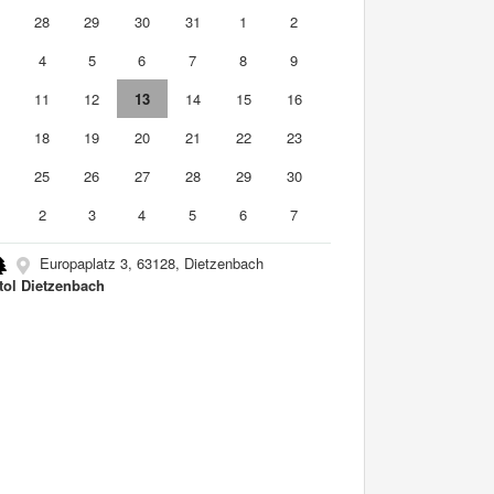
7
28
29
30
31
1
2
4
5
6
7
8
9
0
11
12
13
14
15
16
7
18
19
20
21
22
23
4
25
26
27
28
29
30
2
3
4
5
6
7
Europaplatz 3, 63128, Dietzenbach
tol Dietzenbach