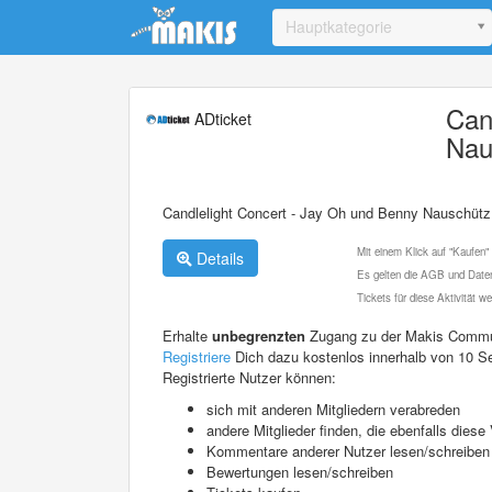
Update cookies preferences
Hauptkategorie
Can
ADticket
Nau
Candlelight Concert - Jay Oh und Benny Nauschütz
Mit einem Klick auf "Kaufen"
Details
Es gelten die AGB und Daten
Tickets für diese Aktivität 
Erhalte
unbegrenzten
Zugang zu der Makis Commu
Registriere
Dich dazu kostenlos innerhalb von 10 S
Registrierte Nutzer können:
sich mit anderen Mitgliedern verabreden
andere Mitglieder finden, die ebenfalls die
Kommentare anderer Nutzer lesen/schreiben
Bewertungen lesen/schreiben