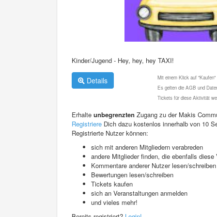
Kinder/Jugend - Hey, hey, hey TAXI!
Mit einem Klick auf "Kaufen"
Details
Es gelten die AGB und Daten
Tickets für diese Aktivität 
Erhalte
unbegrenzten
Zugang zu der Makis Commu
Registriere
Dich dazu kostenlos innerhalb von 10 S
Registrierte Nutzer können:
sich mit anderen Mitgliedern verabreden
andere Mitglieder finden, die ebenfalls die
Kommentare anderer Nutzer lesen/schreiben
Bewertungen lesen/schreiben
Tickets kaufen
sich an Veranstaltungen anmelden
und vieles mehr!
Bereits registriert?
Login!