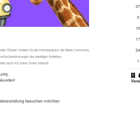
2
3
1
1
2
 oder "Details" verlässt Du die Internetpräsenz der Makis Community.
schutzbestimmungen des jeweiligen Anbieters.
1
werden durch AD ticket GmbH verkauft.
nity.
ekunden!
Vera
se Veranstaltung besuchen möchten