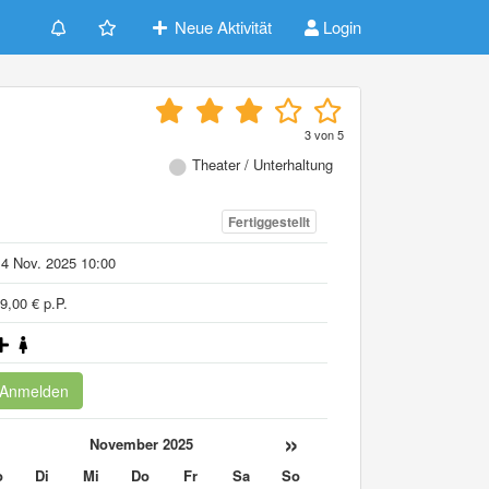
Neue Aktivität
Login
3
von
5
Theater / Unterhaltung
Fertiggestellt
4 Nov. 2025 10:00
9,00 € p.P.
Anmelden
«
»
November 2025
o
Di
Mi
Do
Fr
Sa
So