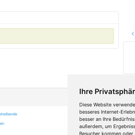
Ihre Privatsphär
Diese Website verwendet
besseres Internet-Erleb
treibende
Kontakt
besser an Ihre Bedürfni
ren
Feedback
außerdem, um Ergebniss
Fehler melden
Besucher kommen oder u