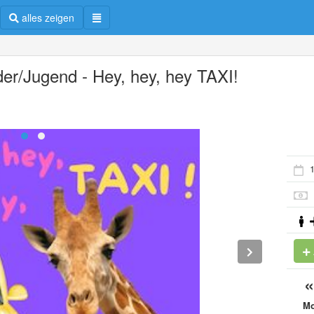
alles zeigen
der/Jugend - Hey, hey, hey TAXI!
1
M