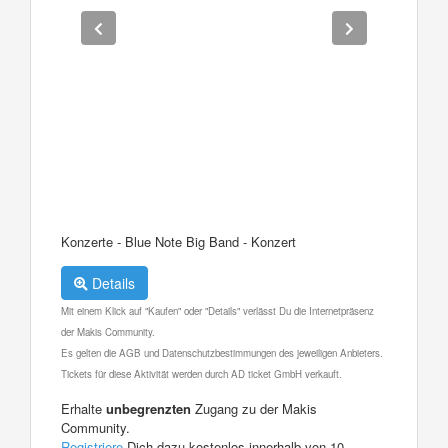
Konzerte - Blue Note Big Band - Konzert
Details
Mit einem Klick auf "Kaufen" oder "Details" verlässt Du die Internetpräsenz
der Makis Community.
Es gelten die AGB und Datenschutzbestimmungen des jeweiligen Anbieters.
Tickets für diese Aktivität werden durch AD ticket GmbH verkauft.
Erhalte
unbegrenzten
Zugang zu der Makis
Community.
Registriere
Dich dazu kostenlos innerhalb von 10