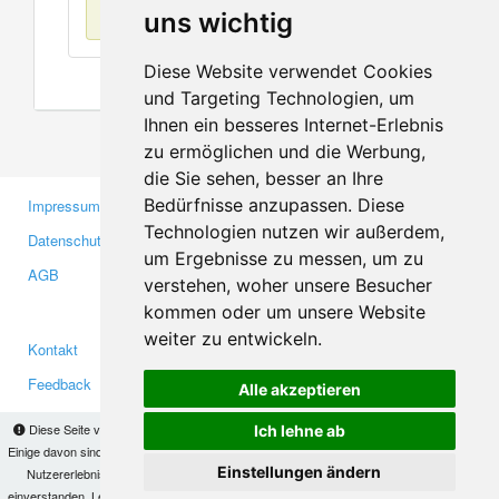
Keine Einträge
uns wichtig
Diese Website verwendet Cookies
und Targeting Technologien, um
Ihnen ein besseres Internet-Erlebnis
zu ermöglichen und die Werbung,
die Sie sehen, besser an Ihre
Bedürfnisse anzupassen. Diese
Impressum
Gewerbetreibende
Technologien nutzen wir außerdem,
Datenschutzerklärung
Investoren
um Ergebnisse zu messen, um zu
AGB
Presse
verstehen, woher unsere Besucher
Medien
kommen oder um unsere Website
weiter zu entwickeln.
Kontakt
Facebook
Feedback
Twitter
Alle akzeptieren
Fehler melden
YouTube
Diese Seite verwendet Cookies, um Informationen auf Ihrem Computer zu speichern.
Ich lehne ab
Google+
Einige davon sind notwendig, damit unsere Seite funktioniert, andere helfen uns dabei, das
Einstellungen ändern
Nutzererlebnis zu verbessern. Mit der Nutzung dieser Seite erklären Sie sich damit
einverstanden. Lesen Sie unsere
Datenschutzbestimmungen
, um mehr zur Deaktivierung