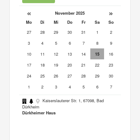
«
»
November 2025
Mo
Di
Mi
Do
Fr
Sa
So
27
28
29
30
31
1
2
3
4
5
6
7
8
9
10
11
12
13
14
15
16
17
18
19
20
21
22
23
24
25
26
27
28
29
30
1
2
3
4
5
6
7
Kaiserslauterer Str. 1, 67098, Bad
Dürkheim
Dürkheimer Haus