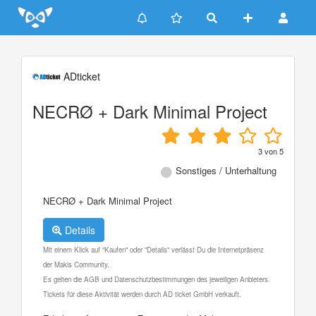
Update cookies preferences
ADticket
NECRØ + Dark Minimal Project
3
von
5
Sonstiges / Unterhaltung
NECRØ + Dark Minimal Project
Details
Mit einem Klick auf "Kaufen" oder "Details" verlässt Du die Internetpräsenz
der Makis Community.
Es gelten die AGB und Datenschutzbestimmungen des jeweiligen Anbieters.
Tickets für diese Aktivität werden durch AD ticket GmbH verkauft.