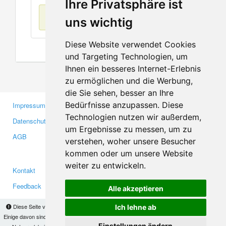
Ihre Privatsphäre ist
Keine Einträge
uns wichtig
Diese Website verwendet Cookies
und Targeting Technologien, um
Ihnen ein besseres Internet-Erlebnis
zu ermöglichen und die Werbung,
die Sie sehen, besser an Ihre
Bedürfnisse anzupassen. Diese
Impressum
Gewerbetreibende
Technologien nutzen wir außerdem,
Datenschutzerklärung
Investoren
um Ergebnisse zu messen, um zu
AGB
Presse
verstehen, woher unsere Besucher
Medien
kommen oder um unsere Website
weiter zu entwickeln.
Kontakt
Facebook
Feedback
Twitter
Alle akzeptieren
Fehler melden
YouTube
Diese Seite verwendet Cookies, um Informationen auf Ihrem Computer zu speichern.
Ich lehne ab
Google+
Einige davon sind notwendig, damit unsere Seite funktioniert, andere helfen uns dabei, das
Einstellungen ändern