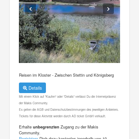
Reisen im Kloster - Zwischen Stettin und Königsberg
Details
Mit einem Klick auf "Kaufen" oder "Details" verlässt Du die Internetpräsenz
der Makis Community.
Es gelten die AGB und Datenschutzbestimmungen des jeweiligen Anbieters.
Tickets für diese Aktivität werden durch AD ticket GmbH verkauft.
Erhalte
unbegrenzten
Zugang zu der Makis
Community.
Registriere
Dich dazu kostenlos innerhalb von 10