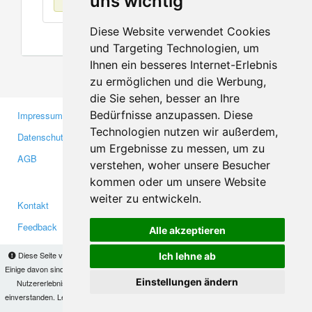
uns wichtig
Diese Website verwendet Cookies
und Targeting Technologien, um
Ihnen ein besseres Internet-Erlebnis
zu ermöglichen und die Werbung,
die Sie sehen, besser an Ihre
Bedürfnisse anzupassen. Diese
Impressum
Gewerbetreibende
Technologien nutzen wir außerdem,
Datenschutzerklärung
Investoren
um Ergebnisse zu messen, um zu
AGB
Presse
verstehen, woher unsere Besucher
Medien
kommen oder um unsere Website
weiter zu entwickeln.
Kontakt
Facebook
Feedback
Twitter
Alle akzeptieren
Fehler melden
YouTube
Diese Seite verwendet Cookies, um Informationen auf Ihrem Computer zu speichern.
Ich lehne ab
Google+
Einige davon sind notwendig, damit unsere Seite funktioniert, andere helfen uns dabei, das
Einstellungen ändern
Nutzererlebnis zu verbessern. Mit der Nutzung dieser Seite erklären Sie sich damit
einverstanden. Lesen Sie unsere
Datenschutzbestimmungen
, um mehr zur Deaktivierung
Makis
© Copyright 2026
von Cookies zu erfahren.
OK