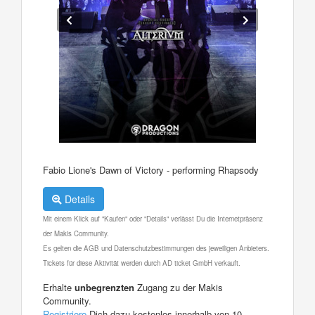
Fabio Lione's Dawn of Victory - performing Rhapsody
Details
Mit einem Klick auf "Kaufen" oder "Details" verlässt Du die Internetpräsenz
der Makis Community.
Es gelten die AGB und Datenschutzbestimmungen des jeweiligen Anbieters.
Tickets für diese Aktivität werden durch AD ticket GmbH verkauft.
Erhalte
unbegrenzten
Zugang zu der Makis
Community.
Registriere
Dich dazu kostenlos innerhalb von 10