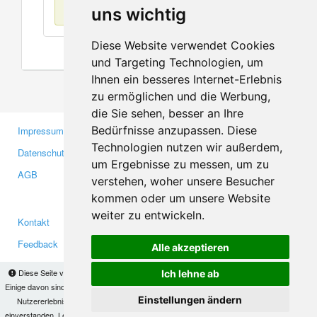
Keine Einträge
uns wichtig
Diese Website verwendet Cookies
und Targeting Technologien, um
Ihnen ein besseres Internet-Erlebnis
zu ermöglichen und die Werbung,
die Sie sehen, besser an Ihre
Bedürfnisse anzupassen. Diese
Impressum
Gewerbetreibende
Technologien nutzen wir außerdem,
Datenschutzerklärung
Investoren
um Ergebnisse zu messen, um zu
AGB
Presse
verstehen, woher unsere Besucher
Medien
kommen oder um unsere Website
weiter zu entwickeln.
Kontakt
Facebook
Feedback
Twitter
Alle akzeptieren
Fehler melden
YouTube
Diese Seite verwendet Cookies, um Informationen auf Ihrem Computer zu speichern.
Ich lehne ab
Google+
Einige davon sind notwendig, damit unsere Seite funktioniert, andere helfen uns dabei, das
Einstellungen ändern
Nutzererlebnis zu verbessern. Mit der Nutzung dieser Seite erklären Sie sich damit
einverstanden. Lesen Sie unsere
Datenschutzbestimmungen
, um mehr zur Deaktivierung