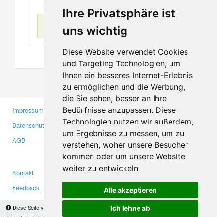
Ihre Privatsphäre ist
Keine Einträge
uns wichtig
Diese Website verwendet Cookies
und Targeting Technologien, um
Ihnen ein besseres Internet-Erlebnis
zu ermöglichen und die Werbung,
die Sie sehen, besser an Ihre
Bedürfnisse anzupassen. Diese
Impressum
Gewerbetreibende
Technologien nutzen wir außerdem,
Datenschutzerklärung
Investoren
um Ergebnisse zu messen, um zu
AGB
Presse
verstehen, woher unsere Besucher
Medien
kommen oder um unsere Website
weiter zu entwickeln.
Kontakt
Facebook
Feedback
Twitter
Alle akzeptieren
Fehler melden
YouTube
Diese Seite verwendet Cookies, um Informationen auf Ihrem Computer zu speichern.
Ich lehne ab
Einige davon sind notwendig, damit unsere Seite funktioniert, andere helfen uns dabei, das