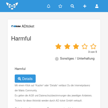
Update cookies preferences
ADticket
Harmful
3
von
5
Sonstiges / Unterhaltung
Harmful
Details
Mit einem Klick auf "Kaufen" oder "Details" verlässt Du die Internetpräsenz
der Makis Community.
Es gelten die AGB und Datenschutzbestimmungen des jeweiligen Anbieters.
Tickets für diese Aktivität werden durch AD ticket GmbH verkauft.