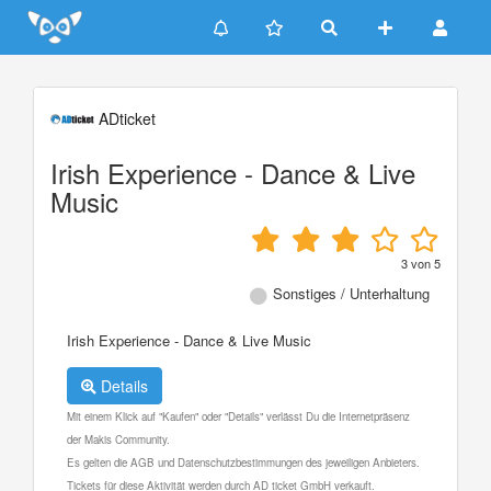
Update cookies preferences
ADticket
Irish Experience - Dance & Live
Music
3
von
5
Sonstiges / Unterhaltung
Irish Experience - Dance & Live Music
Details
Mit einem Klick auf "Kaufen" oder "Details" verlässt Du die Internetpräsenz
der Makis Community.
Es gelten die AGB und Datenschutzbestimmungen des jeweiligen Anbieters.
Tickets für diese Aktivität werden durch AD ticket GmbH verkauft.