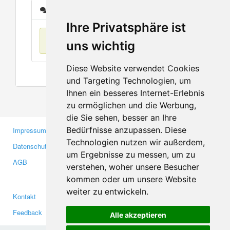
Nachrichten
Ihre Privatsphäre ist
Keine Einträge
uns wichtig
Diese Website verwendet Cookies
und Targeting Technologien, um
Ihnen ein besseres Internet-Erlebnis
zu ermöglichen und die Werbung,
die Sie sehen, besser an Ihre
Bedürfnisse anzupassen. Diese
Impressum
Gewerbetreibende
Technologien nutzen wir außerdem,
Datenschutzerklärung
Investoren
um Ergebnisse zu messen, um zu
AGB
Presse
verstehen, woher unsere Besucher
Medien
kommen oder um unsere Website
weiter zu entwickeln.
Kontakt
Facebook
Feedback
Twitter
Alle akzeptieren
Fehler melden
YouTube