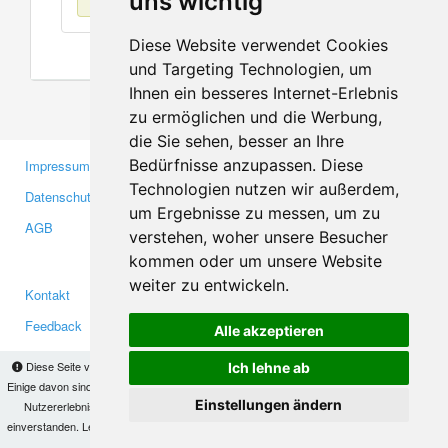
uns wichtig
Diese Website verwendet Cookies
und Targeting Technologien, um
Ihnen ein besseres Internet-Erlebnis
zu ermöglichen und die Werbung,
die Sie sehen, besser an Ihre
Bedürfnisse anzupassen. Diese
Impressum
Gewerbetreibende
Technologien nutzen wir außerdem,
Datenschutzerklärung
Investoren
um Ergebnisse zu messen, um zu
AGB
Presse
verstehen, woher unsere Besucher
Medien
kommen oder um unsere Website
weiter zu entwickeln.
Kontakt
Facebook
Feedback
Twitter
Alle akzeptieren
Fehler melden
YouTube
Diese Seite verwendet Cookies, um Informationen auf Ihrem Computer zu speichern.
Ich lehne ab
Google+
Einige davon sind notwendig, damit unsere Seite funktioniert, andere helfen uns dabei, das
Einstellungen ändern
Nutzererlebnis zu verbessern. Mit der Nutzung dieser Seite erklären Sie sich damit
einverstanden. Lesen Sie unsere
Datenschutzbestimmungen
, um mehr zur Deaktivierung
Makis
© Copyright 2026
von Cookies zu erfahren.
OK