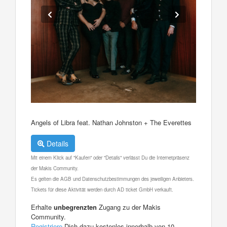
Angels of Libra feat. Nathan Johnston + The Everettes
Details
Mit einem Klick auf "Kaufen" oder "Details" verlässt Du die Internetpräsenz
der Makis Community.
Es gelten die AGB und Datenschutzbestimmungen des jeweiligen Anbieters.
Tickets für diese Aktivität werden durch AD ticket GmbH verkauft.
Erhalte
unbegrenzten
Zugang zu der Makis
Community.
Registriere
Dich dazu kostenlos innerhalb von 10