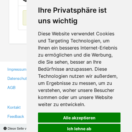
Ihre Privatsphäre ist
Keine Einträge
uns wichtig
Diese Website verwendet Cookies
und Targeting Technologien, um
Ihnen ein besseres Internet-Erlebnis
zu ermöglichen und die Werbung,
die Sie sehen, besser an Ihre
Bedürfnisse anzupassen. Diese
Impressum
Gewerbetreibende
Technologien nutzen wir außerdem,
Datenschutzerklärung
Investoren
um Ergebnisse zu messen, um zu
AGB
Presse
verstehen, woher unsere Besucher
Medien
kommen oder um unsere Website
weiter zu entwickeln.
Kontakt
Facebook
Feedback
Twitter
Alle akzeptieren
Fehler melden
YouTube
Diese Seite verwendet Cookies, um Informationen auf Ihrem Computer zu speichern.
Ich lehne ab