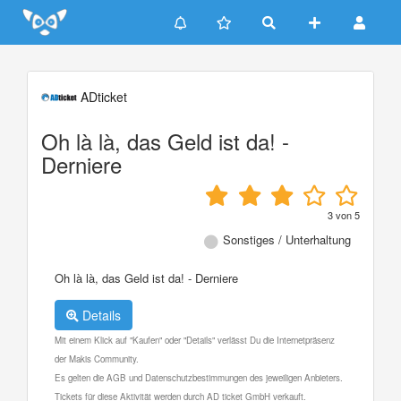
Update cookies preferences
ADticket
Oh là là, das Geld ist da! -
Derniere
3
von
5
Sonstiges / Unterhaltung
Oh là là, das Geld ist da! - Derniere
Details
Mit einem Klick auf "Kaufen" oder "Details" verlässt Du die Internetpräsenz
der Makis Community.
Es gelten die AGB und Datenschutzbestimmungen des jeweiligen Anbieters.
Tickets für diese Aktivität werden durch AD ticket GmbH verkauft.