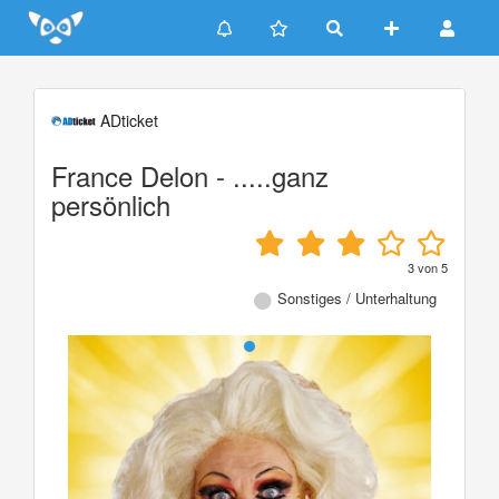
Update cookies preferences
ADticket
France Delon - .....ganz
persönlich
3
von
5
Sonstiges / Unterhaltung