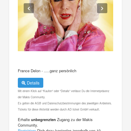
France Delon - .....ganz persönlich
Details
Mit einem Klick auf "Kaufen" oder "Details" verlässt Du die Internetpräsenz
der Makis Community.
Es gelten die AGB und Datenschutzbestimmungen des jeweiligen Anbieters.
Tickets für diese Aktivität werden durch AD ticket GmbH verkauft.
Erhalte
unbegrenzten
Zugang zu der Makis
Community.
Registriere
Dich dazu kostenlos innerhalb von 10