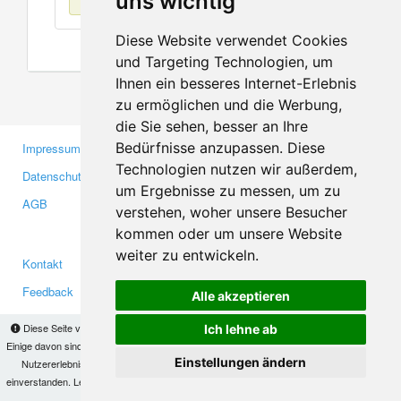
uns wichtig
Diese Website verwendet Cookies
und Targeting Technologien, um
Ihnen ein besseres Internet-Erlebnis
zu ermöglichen und die Werbung,
die Sie sehen, besser an Ihre
Bedürfnisse anzupassen. Diese
Impressum
Gewerbetreibende
Technologien nutzen wir außerdem,
Datenschutzerklärung
Investoren
um Ergebnisse zu messen, um zu
AGB
Presse
verstehen, woher unsere Besucher
Medien
kommen oder um unsere Website
weiter zu entwickeln.
Kontakt
Facebook
Feedback
Twitter
Alle akzeptieren
Fehler melden
YouTube
Diese Seite verwendet Cookies, um Informationen auf Ihrem Computer zu speichern.
Ich lehne ab
Google+
Einige davon sind notwendig, damit unsere Seite funktioniert, andere helfen uns dabei, das
Einstellungen ändern
Nutzererlebnis zu verbessern. Mit der Nutzung dieser Seite erklären Sie sich damit
einverstanden. Lesen Sie unsere
Datenschutzbestimmungen
, um mehr zur Deaktivierung
Makis
© Copyright 2026
von Cookies zu erfahren.
OK