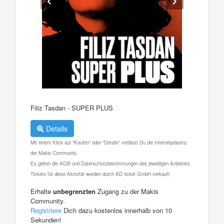
Filiz Tasdan - SUPER PLUS
Details
Mit einem Klick auf "Kaufen" oder "Details" verlässt Du die Internetpräsenz
der Makis Community.
Es gelten die AGB und Datenschutzbestimmungen des jeweiligen Anbieters.
Tickets für diese Aktivität werden durch AD ticket GmbH verkauft.
Erhalte
unbegrenzten
Zugang zu der Makis
Community.
Registriere
Dich dazu kostenlos innerhalb von 10
Sekunden!