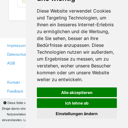
Diese Website verwendet Cookies
und Targeting Technologien, um
Ihnen ein besseres Internet-Erlebnis
zu ermöglichen und die Werbung,
die Sie sehen, besser an Ihre
Bedürfnisse anzupassen. Diese
Impressum
Gewerbetreibende
Technologien nutzen wir außerdem,
Datenschutzerklärung
Investoren
um Ergebnisse zu messen, um zu
AGB
Presse
verstehen, woher unsere Besucher
Medien
kommen oder um unsere Website
weiter zu entwickeln.
Kontakt
Facebook
Feedback
Twitter
Alle akzeptieren
Fehler melden
YouTube
Diese Seite verwendet Cookies, um Informationen auf Ihrem Computer zu speichern.
Ich lehne ab
Google+
Einige davon sind notwendig, damit unsere Seite funktioniert, andere helfen uns dabei, das
Einstellungen ändern
Nutzererlebnis zu verbessern. Mit der Nutzung dieser Seite erklären Sie sich damit
einverstanden. Lesen Sie unsere
Datenschutzbestimmungen
, um mehr zur Deaktivierung
Makis
© Copyright 2026
von Cookies zu erfahren.
OK