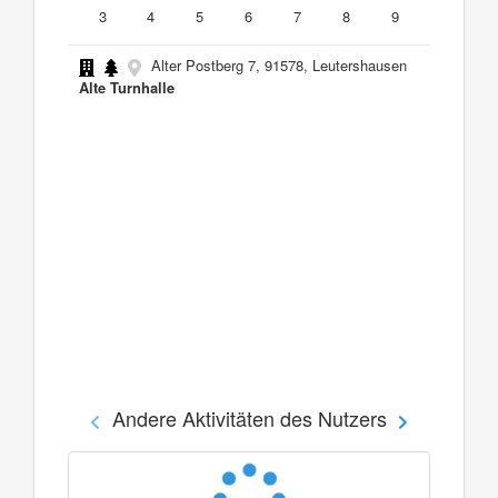
3
4
5
6
7
8
9
Alter Postberg 7, 91578, Leutershausen
Alte Turnhalle
Andere Aktivitäten des Nutzers