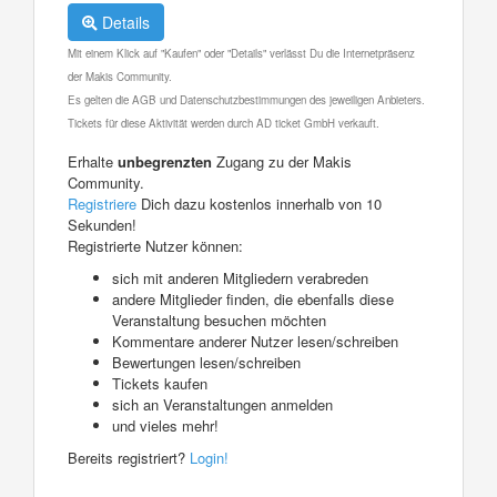
Details
Mit einem Klick auf "Kaufen" oder "Details" verlässt Du die Internetpräsenz
der Makis Community.
Es gelten die AGB und Datenschutzbestimmungen des jeweiligen Anbieters.
Tickets für diese Aktivität werden durch AD ticket GmbH verkauft.
Erhalte
unbegrenzten
Zugang zu der Makis
Community.
Registriere
Dich dazu kostenlos innerhalb von 10
Sekunden!
Registrierte Nutzer können:
sich mit anderen Mitgliedern verabreden
andere Mitglieder finden, die ebenfalls diese
Veranstaltung besuchen möchten
Kommentare anderer Nutzer lesen/schreiben
Bewertungen lesen/schreiben
Tickets kaufen
sich an Veranstaltungen anmelden
und vieles mehr!
Bereits registriert?
Login!