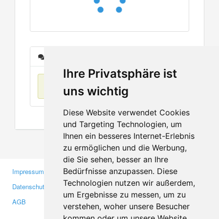
Nachrichten
Ihre Privatsphäre ist
Keine Einträge
uns wichtig
Diese Website verwendet Cookies
und Targeting Technologien, um
Ihnen ein besseres Internet-Erlebnis
zu ermöglichen und die Werbung,
die Sie sehen, besser an Ihre
Bedürfnisse anzupassen. Diese
Impressum
Gewerbetreibende
Technologien nutzen wir außerdem,
Datenschutzerklärung
Investoren
um Ergebnisse zu messen, um zu
AGB
Presse
verstehen, woher unsere Besucher
Medien
kommen oder um unsere Website