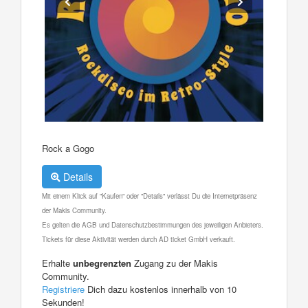
Rock a Gogo
Details
Mit einem Klick auf "Kaufen" oder "Details" verlässt Du die Internetpräsenz
der Makis Community.
Es gelten die AGB und Datenschutzbestimmungen des jeweiligen Anbieters.
Tickets für diese Aktivität werden durch AD ticket GmbH verkauft.
Erhalte
unbegrenzten
Zugang zu der Makis
Community.
Registriere
Dich dazu kostenlos innerhalb von 10
Sekunden!