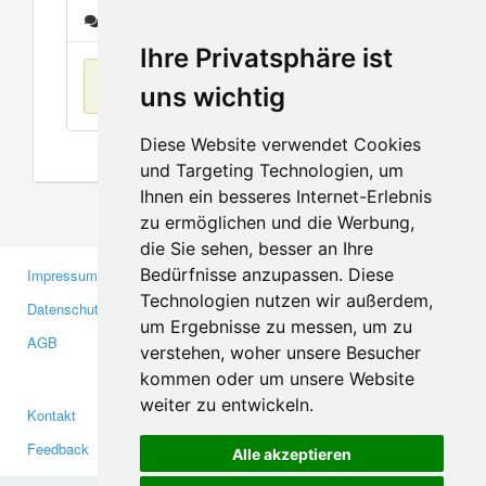
Nachrichten
Ihre Privatsphäre ist
Keine Einträge
uns wichtig
Diese Website verwendet Cookies
und Targeting Technologien, um
Ihnen ein besseres Internet-Erlebnis
zu ermöglichen und die Werbung,
die Sie sehen, besser an Ihre
Bedürfnisse anzupassen. Diese
Impressum
Gewerbetreibende
Technologien nutzen wir außerdem,
Datenschutzerklärung
Investoren
um Ergebnisse zu messen, um zu
AGB
Presse
verstehen, woher unsere Besucher
Medien
kommen oder um unsere Website
weiter zu entwickeln.
Kontakt
Facebook
Feedback
Twitter
Alle akzeptieren
Fehler melden
YouTube