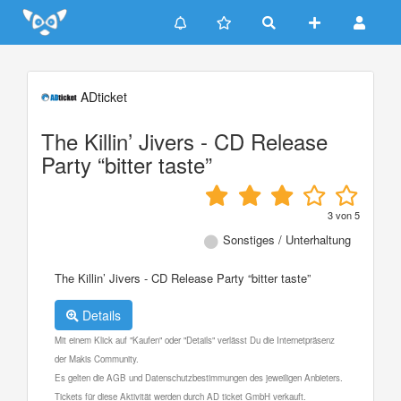
Update cookies preferences
ADticket
The Killin’ Jivers - CD Release
Party “bitter taste”
3
von
5
Sonstiges / Unterhaltung
The Killin’ Jivers - CD Release Party “bitter taste”
Details
Mit einem Klick auf "Kaufen" oder "Details" verlässt Du die Internetpräsenz
der Makis Community.
Es gelten die AGB und Datenschutzbestimmungen des jeweiligen Anbieters.
Tickets für diese Aktivität werden durch AD ticket GmbH verkauft.