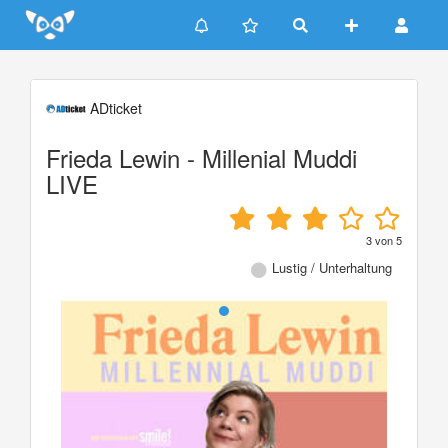
Update cookies preferences
ADticket
Frieda Lewin - Millenial Muddi
LIVE
3
von
5
Lustig / Unterhaltung