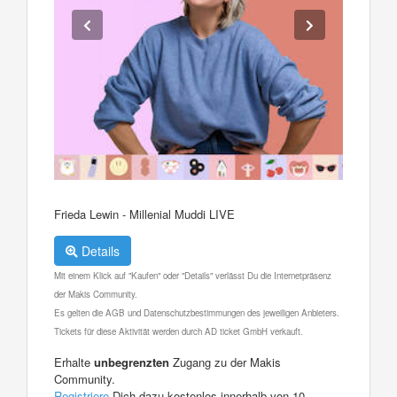
Frieda Lewin - Millenial Muddi LIVE
Details
Mit einem Klick auf "Kaufen" oder "Details" verlässt Du die Internetpräsenz
der Makis Community.
Es gelten die AGB und Datenschutzbestimmungen des jeweiligen Anbieters.
Tickets für diese Aktivität werden durch AD ticket GmbH verkauft.
Erhalte
unbegrenzten
Zugang zu der Makis
Community.
Registriere
Dich dazu kostenlos innerhalb von 10