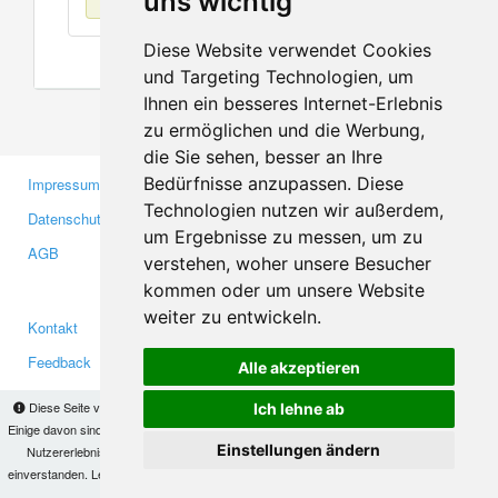
uns wichtig
Diese Website verwendet Cookies
und Targeting Technologien, um
Ihnen ein besseres Internet-Erlebnis
zu ermöglichen und die Werbung,
die Sie sehen, besser an Ihre
Bedürfnisse anzupassen. Diese
Impressum
Gewerbetreibende
Technologien nutzen wir außerdem,
Datenschutzerklärung
Investoren
um Ergebnisse zu messen, um zu
AGB
Presse
verstehen, woher unsere Besucher
Medien
kommen oder um unsere Website
weiter zu entwickeln.
Kontakt
Facebook
Feedback
Twitter
Alle akzeptieren
Fehler melden
YouTube
Diese Seite verwendet Cookies, um Informationen auf Ihrem Computer zu speichern.
Ich lehne ab
Google+
Einige davon sind notwendig, damit unsere Seite funktioniert, andere helfen uns dabei, das
Einstellungen ändern
Nutzererlebnis zu verbessern. Mit der Nutzung dieser Seite erklären Sie sich damit
einverstanden. Lesen Sie unsere
Datenschutzbestimmungen
, um mehr zur Deaktivierung
Makis
© Copyright 2026
von Cookies zu erfahren.
OK