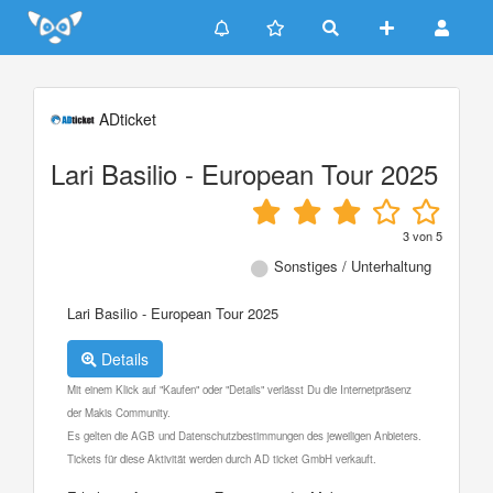
Update cookies preferences
ADticket
Lari Basilio - European Tour 2025
3
von
5
Sonstiges / Unterhaltung
Lari Basilio - European Tour 2025
Details
Mit einem Klick auf "Kaufen" oder "Details" verlässt Du die Internetpräsenz
der Makis Community.
Es gelten die AGB und Datenschutzbestimmungen des jeweiligen Anbieters.
Tickets für diese Aktivität werden durch AD ticket GmbH verkauft.