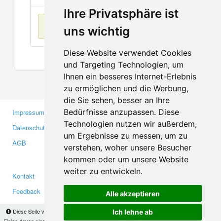
Ihre Privatsphäre ist
Keine Einträge
uns wichtig
Diese Website verwendet Cookies
und Targeting Technologien, um
Ihnen ein besseres Internet-Erlebnis
zu ermöglichen und die Werbung,
die Sie sehen, besser an Ihre
Bedürfnisse anzupassen. Diese
Impressum
Gewerbetreibende
Technologien nutzen wir außerdem,
Datenschutzerklärung
Investoren
um Ergebnisse zu messen, um zu
AGB
Presse
verstehen, woher unsere Besucher
Medien
kommen oder um unsere Website
weiter zu entwickeln.
Kontakt
Facebook
Feedback
Twitter
Alle akzeptieren
Fehler melden
YouTube
Diese Seite verwendet Cookies, um Informationen auf Ihrem Computer zu speichern.
Ich lehne ab
Einige davon sind notwendig, damit unsere Seite funktioniert, andere helfen uns dabei, das