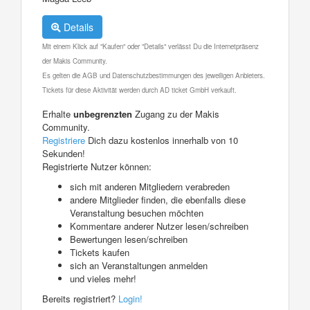
Details
Mit einem Klick auf "Kaufen" oder "Details" verlässt Du die Internetpräsenz
der Makis Community.
Es gelten die AGB und Datenschutzbestimmungen des jeweiligen Anbieters.
Tickets für diese Aktivität werden durch AD ticket GmbH verkauft.
Erhalte
unbegrenzten
Zugang zu der Makis
Community.
Registriere
Dich dazu kostenlos innerhalb von 10
Sekunden!
Registrierte Nutzer können:
sich mit anderen Mitgliedern verabreden
andere Mitglieder finden, die ebenfalls diese
Veranstaltung besuchen möchten
Kommentare anderer Nutzer lesen/schreiben
Bewertungen lesen/schreiben
Tickets kaufen
sich an Veranstaltungen anmelden
und vieles mehr!
Bereits registriert?
Login!