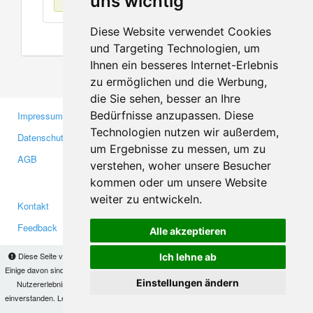
uns wichtig
Diese Website verwendet Cookies
und Targeting Technologien, um
Ihnen ein besseres Internet-Erlebnis
zu ermöglichen und die Werbung,
die Sie sehen, besser an Ihre
Bedürfnisse anzupassen. Diese
Impressum
Gewerbetreibende
Technologien nutzen wir außerdem,
Datenschutzerklärung
Investoren
um Ergebnisse zu messen, um zu
AGB
Presse
verstehen, woher unsere Besucher
Medien
kommen oder um unsere Website
weiter zu entwickeln.
Kontakt
Facebook
Feedback
Twitter
Alle akzeptieren
Fehler melden
YouTube
Diese Seite verwendet Cookies, um Informationen auf Ihrem Computer zu speichern.
Ich lehne ab
Google+
Einige davon sind notwendig, damit unsere Seite funktioniert, andere helfen uns dabei, das
Einstellungen ändern
Nutzererlebnis zu verbessern. Mit der Nutzung dieser Seite erklären Sie sich damit
einverstanden. Lesen Sie unsere
Datenschutzbestimmungen
, um mehr zur Deaktivierung
Makis
© Copyright 2026
von Cookies zu erfahren.
OK