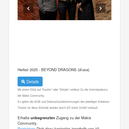
Herbst 2025 - BEYOND DRAGONS (d/usa)
Details
Mit einem Klick auf "Kaufen" oder "Details" verlässt Du die Internetpräsenz
der Makis Community.
Es gelten die AGB und Datenschutzbestimmungen des jeweiligen Anbieters.
Tickets für diese Aktivität werden durch AD ticket GmbH verkauft.
Erhalte
unbegrenzten
Zugang zu der Makis
Community.
Registriere
Dich dazu kostenlos innerhalb von 10