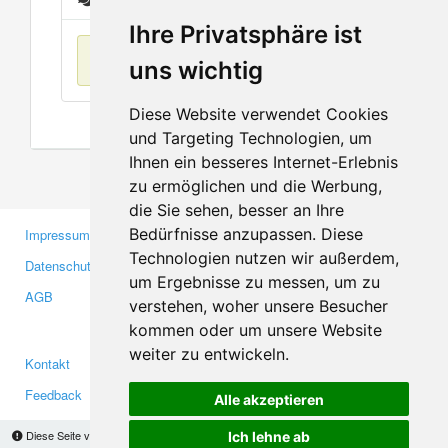
Ihre Privatsphäre ist
Keine Einträge
uns wichtig
Diese Website verwendet Cookies
und Targeting Technologien, um
Ihnen ein besseres Internet-Erlebnis
zu ermöglichen und die Werbung,
die Sie sehen, besser an Ihre
Bedürfnisse anzupassen. Diese
Impressum
Gewerbetreibende
Technologien nutzen wir außerdem,
Datenschutzerklärung
Investoren
um Ergebnisse zu messen, um zu
AGB
Presse
verstehen, woher unsere Besucher
Medien
kommen oder um unsere Website
weiter zu entwickeln.
Kontakt
Facebook
Feedback
Twitter
Alle akzeptieren
Fehler melden
YouTube
Diese Seite verwendet Cookies, um Informationen auf Ihrem Computer zu speichern.
Ich lehne ab