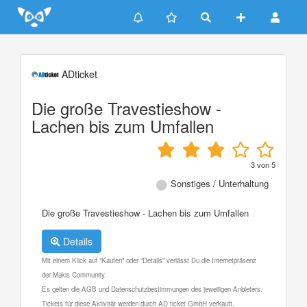
Update cookies preferences
ADticket
Die große Travestieshow -
Lachen bis zum Umfallen
3
von
5
Sonstiges / Unterhaltung
Die große Travestieshow - Lachen bis zum Umfallen
Details
Mit einem Klick auf "Kaufen" oder "Details" verlässt Du die Internetpräsenz
der Makis Community.
Es gelten die AGB und Datenschutzbestimmungen des jeweiligen Anbieters.
Tickets für diese Aktivität werden durch AD ticket GmbH verkauft.