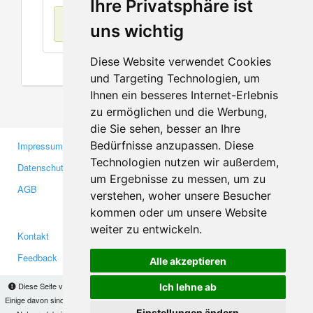
Ihre Privatsphäre ist
Keine Einträge
uns wichtig
Diese Website verwendet Cookies
und Targeting Technologien, um
Ihnen ein besseres Internet-Erlebnis
zu ermöglichen und die Werbung,
die Sie sehen, besser an Ihre
Bedürfnisse anzupassen. Diese
Impressum
Gewerbetreibende
Technologien nutzen wir außerdem,
Datenschutzerklärung
Investoren
um Ergebnisse zu messen, um zu
AGB
Presse
verstehen, woher unsere Besucher
Medien
kommen oder um unsere Website
weiter zu entwickeln.
Kontakt
Facebook
Feedback
Twitter
Alle akzeptieren
Fehler melden
YouTube
Diese Seite verwendet Cookies, um Informationen auf Ihrem Computer zu speichern.
Ich lehne ab
Google+
Einige davon sind notwendig, damit unsere Seite funktioniert, andere helfen uns dabei, das
Einstellungen ändern