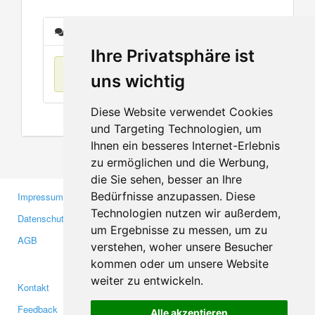
Nachrichten
Ihre Privatsphäre ist
Keine Einträge
uns wichtig
Diese Website verwendet Cookies
und Targeting Technologien, um
Ihnen ein besseres Internet-Erlebnis
zu ermöglichen und die Werbung,
die Sie sehen, besser an Ihre
Bedürfnisse anzupassen. Diese
Impressum
Gewerbetreibende
Technologien nutzen wir außerdem,
Datenschutzerklärung
Investoren
um Ergebnisse zu messen, um zu
AGB
Presse
verstehen, woher unsere Besucher
Medien
kommen oder um unsere Website
weiter zu entwickeln.
Kontakt
Facebook
Feedback
Twitter
Alle akzeptieren