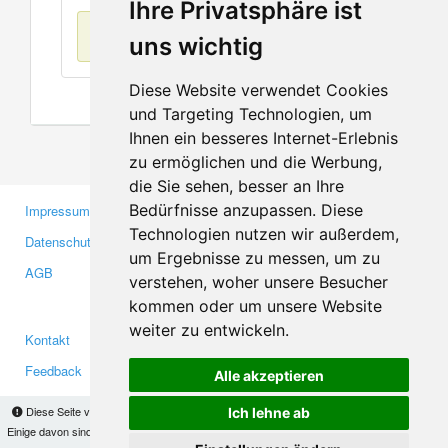
Ihre Privatsphäre ist
Keine Einträge
uns wichtig
Diese Website verwendet Cookies
und Targeting Technologien, um
Ihnen ein besseres Internet-Erlebnis
zu ermöglichen und die Werbung,
die Sie sehen, besser an Ihre
Bedürfnisse anzupassen. Diese
Impressum
Gewerbetreibende
Technologien nutzen wir außerdem,
Datenschutzerklärung
Investoren
um Ergebnisse zu messen, um zu
AGB
Presse
verstehen, woher unsere Besucher
Medien
kommen oder um unsere Website
weiter zu entwickeln.
Kontakt
Facebook
Feedback
Twitter
Alle akzeptieren
Fehler melden
YouTube
Diese Seite verwendet Cookies, um Informationen auf Ihrem Computer zu speichern.
Ich lehne ab
Google+
Einige davon sind notwendig, damit unsere Seite funktioniert, andere helfen uns dabei, das