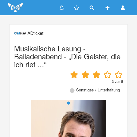
Update cookies preferences
ADticket
Musikalische Lesung -
Balladenabend - „Die Geister, die
ich rief ...“
3
von
5
Sonstiges / Unterhaltung